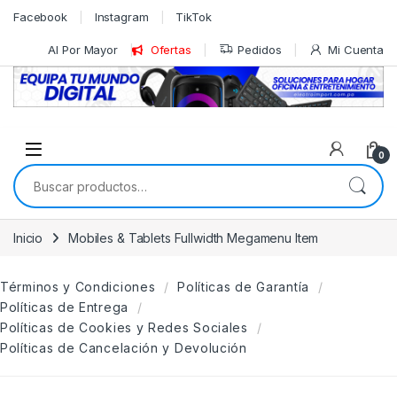
Skip to navigation
Skip to content
Facebook
Instagram
TikTok
Al Por Mayor
Ofertas
Pedidos
Mi Cuenta
0
Buscar por:
Inicio
Mobiles & Tablets Fullwidth Megamenu Item
Términos y Condiciones
Políticas de Garantía
Políticas de Entrega
Políticas de Cookies y Redes Sociales
Políticas de Cancelación y Devolución