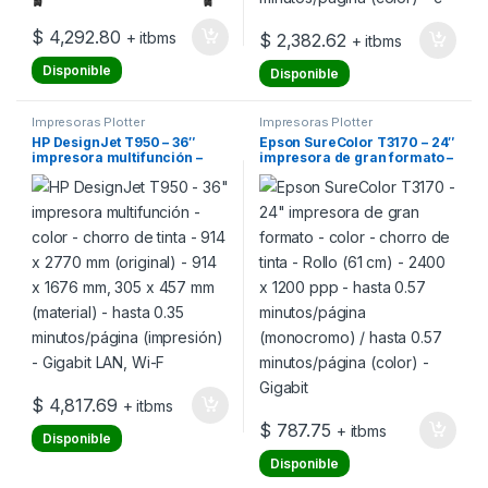
$
4,292.80
+ itbms
$
2,382.62
+ itbms
Disponible
Disponible
Impresoras Plotter
Impresoras Plotter
HP DesignJet T950 – 36″
Epson SureColor T3170 – 24″
impresora multifunción –
impresora de gran formato –
color – chorro de tinta – 914 x
color – chorro de tinta – Rollo
2770 mm (original) – 914 x
(61 cm) – 2400 x 1200 ppp –
1676 mm, 305 x 457 mm
hasta 0.57 minutos/página
(material) – hasta 0.35
(monocromo) / hasta 0.57
minutos/página (impresión)
minutos/página (color) –
– Gigabit LAN, Wi-F
Gigabit
$
4,817.69
+ itbms
$
787.75
+ itbms
Disponible
Disponible