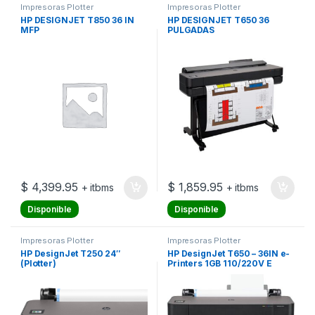
Impresoras Plotter
Impresoras Plotter
HP DESIGNJET T850 36 IN
HP DESIGNJET T650 36
MFP
PULGADAS
$
4,399.95
$
1,859.95
+ itbms
+ itbms
Disponible
Disponible
Impresoras Plotter
Impresoras Plotter
HP DesignJet T250 24″
HP DesignJet T650 – 36IN e-
(Plotter)
Printers 1GB 110/220V E