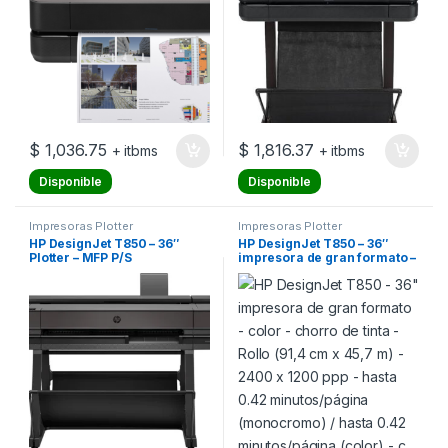
$
1,036.75
$
1,816.37
+ itbms
+ itbms
Disponible
Disponible
Impresoras Plotter
Impresoras Plotter
HP DesignJet T850 – 36″
HP DesignJet T850 – 36″
Plotter – MFP P/S
impresora de gran formato –
color – chorro de tinta – Rollo
(91,4 cm x 45,7 m) – 2400 x
1200 ppp – hasta 0.42
minutos/página
(monocromo) / hasta 0.42
minutos/página (color) – c