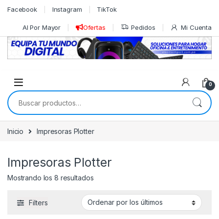
Skip to navigation
Skip to content
Facebook
Instagram
TikTok
Al Por Mayor
Ofertas
Pedidos
Mi Cuenta
0
Buscar por:
Inicio
Impresoras Plotter
Impresoras Plotter
Ordenado por los últimos
Mostrando los 8 resultados
Filters