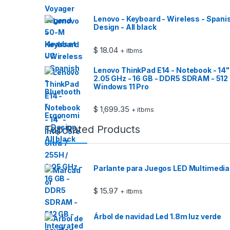
Lenovo - Keyboard - Wireless - Spani
Design - All black
$
18.04
+ itbms
Lenovo ThinkPad E14 - Notebook - 14" -
2.05 GHz - 16 GB - DDR5 SDRAM - 512 
Windows 11 Pro
$
1,699.35
+ itbms
Top Rated Products
Parlante para Juegos LED Multimedi
$
15.97
+ itbms
Árbol de navidad Led 1.8m luz verde