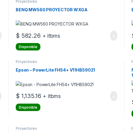
Proyectores
BENQ MW560 PROYECTOR WXGA
$
582.26
+ itbms
Disponible
Proyectores
Epson – PowerLite FH54+ V11HB59021
$
1,135.16
+ itbms
Disponible
Proyectores