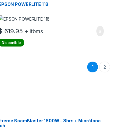
EPSON POWERLITE 118
$
619.95
+ itbms
Disponible
1
2
 Xtreme BoomBlaster 1800W - 8hrs + Micrófono
ech