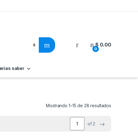
$
0.00
0
erias saber
Ordenado por
Mostrando 1–15 de 28 resultados
→
of 2