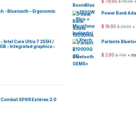
$
79.95
$
119.95
+
sh - Bluetooth - Ergonomic
Power Bank Ad
$
19.95
$
24.99
+
 Intel Core Ultra 7 255H /
Parlante Bluet
GB - Integrated graphics -
$
2.95
$
7.95
+ it
a Combat SP68 Estéreo 2.0