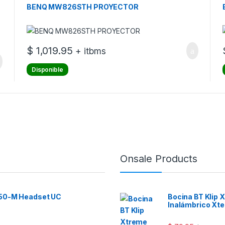
BENQ MW826STH PROYECTOR
$
1,019.95
+ itbms
Disponible
os
Onsale Products
 50-M Headset UC
Bocina BT Klip
Inalámbrico Xt