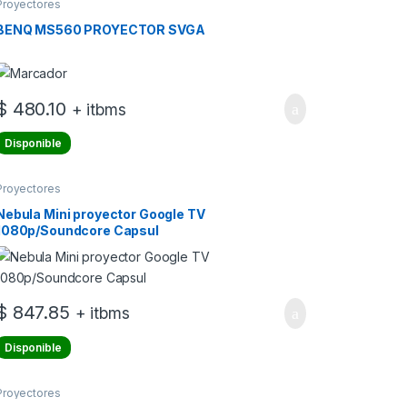
Proyectores
BENQ MS560 PROYECTOR SVGA
$
480.10
+ itbms
Disponible
Proyectores
Nebula Mini proyector Google TV
1080p/Soundcore Capsul
$
847.85
+ itbms
Disponible
Proyectores