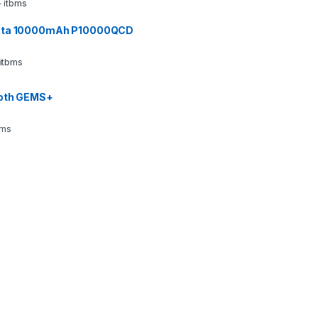
 itbms
ata 10000mAh P10000QCD
 itbms
ooth GEMS+
bms