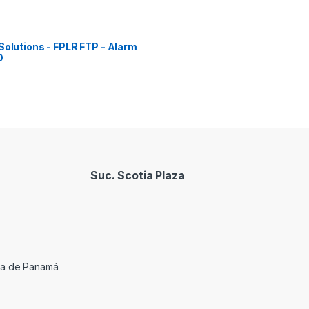
Solutions - FPLR FTP - Alarm
D
Suc. Scotia Plaza
cia de Panamá