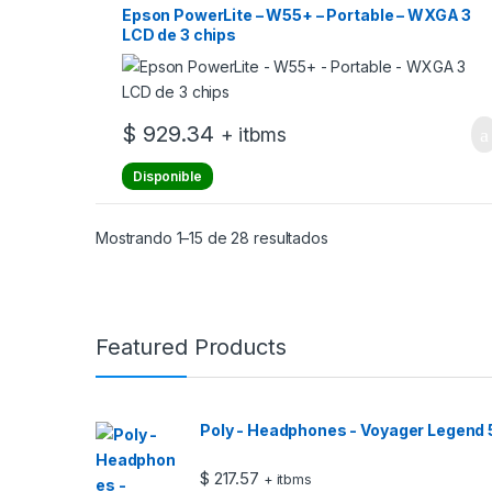
Epson PowerLite – W55+ – Portable – WXGA 3
LCD de 3 chips
$
929.34
+ itbms
Disponible
Ordenado por los últim
Mostrando 1–15 de 28 resultados
Featured Products
Poly - Headphones - Voyager Legend
$
217.57
+ itbms