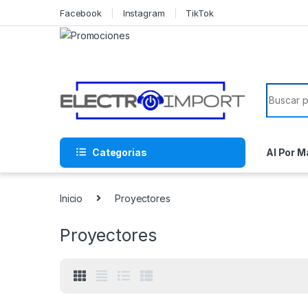
Skip to navigation
Skip to content
Facebook
Instagram
TikTok
Search f
Categorias
Al Por M
Inicio
Proyectores
Proyectores