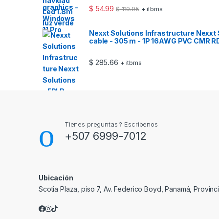
$
54.99
$
119.95
+ itbms
Nexxt Solutions Infrastructure Nexxt 
cable - 305 m - 1P 16AWG PVC CMR R
$
285.66
+ itbms
Tienes preguntas ? Escribenos
+507 6999-7012
Ubicación
Scotia Plaza, piso 7, Av. Federico Boyd, Panamá, Provin