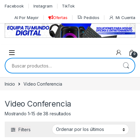
Skip to navigation
Skip to content
Facebook
Instagram
TikTok
Al Por Mayor
Ofertas
Pedidos
Mi Cuenta
0
Buscar por:
Inicio
Video Conferencia
Video Conferencia
Ordenado por los últimos
Mostrando 1–15 de 38 resultados
Filters