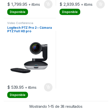
$
1,799.95
$
2,939.95
+ itbms
+ itbms
Disponible
Disponible
Video Conferencia
Logitech PTZ Pro 2 – Cámara
PTZ Full HD pro
$
539.95
+ itbms
Disponible
Ordenado por los 
Mostrando 1–15 de 38 resultados