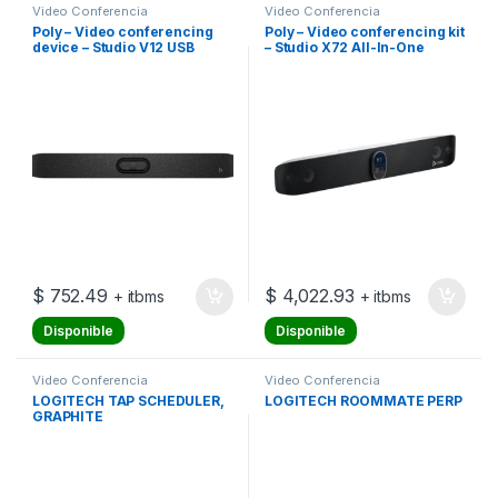
Video Conferencia
Video Conferencia
Poly – Video conferencing
Poly – Video conferencing kit
device – Studio V12 USB
– Studio X72 All-In-One
Video Bar
VideoBar
$
752.49
$
4,022.93
+ itbms
+ itbms
Disponible
Disponible
Video Conferencia
Video Conferencia
LOGITECH TAP SCHEDULER,
LOGITECH ROOMMATE PERP
GRAPHITE