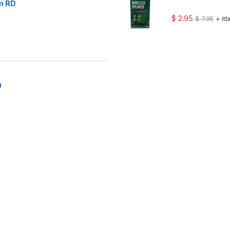
m RD
$
2.95
$
7.95
+ it
0