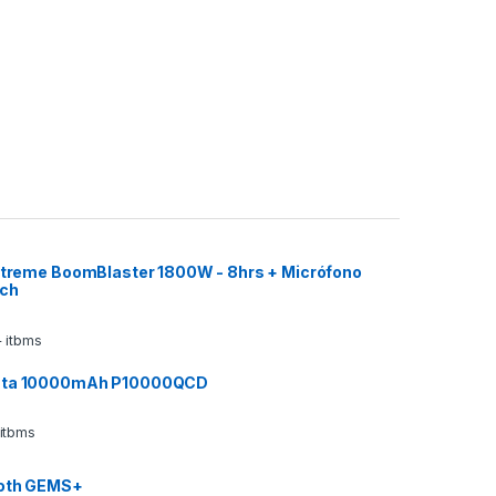
 Xtreme BoomBlaster 1800W - 8hrs + Micrófono
ech
 itbms
ata 10000mAh P10000QCD
 itbms
ooth GEMS+