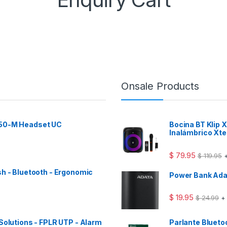
Onsale Products
 50-M Headset UC
Bocina BT Klip
Inalámbrico Xt
$
79.95
$
119.95
+
sh - Bluetooth - Ergonomic
Power Bank Ad
$
19.95
$
24.99
+
Solutions - FPLR UTP - Alarm
Parlante Bluet