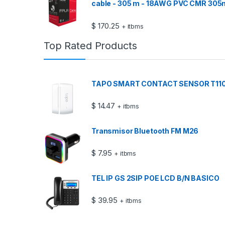
cable - 305 m - 18AWG PVC CMR 305
$
170.25
+ itbms
Top Rated Products
TAPO SMART CONTACT SENSOR T11
$
14.47
+ itbms
Transmisor Bluetooth FM M26
$
7.95
+ itbms
TEL IP GS 2SIP POE LCD B/N BASICO
$
39.95
+ itbms