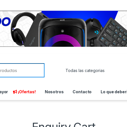
or:
ayor
¡Ofertas!
Nosotros
Contacto
Lo que deber
Enquiry Cart