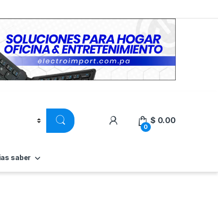
$
0.00
0
ias saber