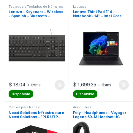
Teclados y Teclados de Números
Laptops
Lenovo – Keyboard – Wireless
Lenovo ThinkPad E14 –
– Spanish – Bluetooth –
Notebook – 14″ – Intel Core
Ergonomic Design – All black
Ultra 7 255H / 2.05 GHz – 16 GB
– DDR5 SDRAM – 512 GB –
Integrated graphics –
Windows 11 Pro
$
18.04
$
1,699.35
+ itbms
+ itbms
Disponible
Disponible
Cables para Redes
Auriculares
Nexxt Solutions Infrastructure
Poly – Headphones – Voyager
Nexxt Solutions – FPLR UTP –
Legend 50-M Headset UC
Alarm cable – 305 m – 18AWG
PVC CMR 305m RD