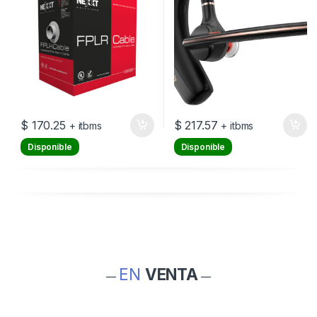
$
170.25
$
217.57
+ itbms
+ itbms
Disponible
Disponible
EN
VENTA
—
—