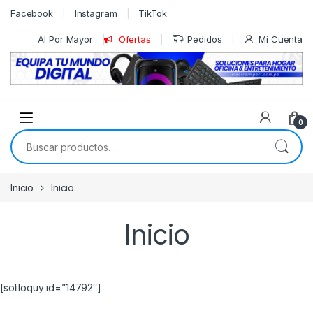
Skip to navigation
Skip to content
Facebook
Instagram
TikTok
Al Por Mayor
Ofertas
Pedidos
Mi Cuenta
0
Buscar por:
Inicio
Inicio
Inicio
[soliloquy id=”14792″]