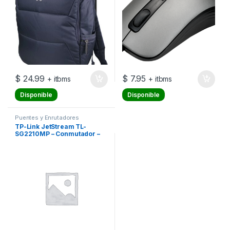
$
24.99
$
7.95
+ itbms
+ itbms
Disponible
Disponible
Puentes y Enrutadores
TP-Link JetStream TL-
SG2210MP – Conmutador –
inteligente – 8 x 10/100/1000
(PoE+) + 2 x SFP – montaje en
rack – PoE+ (150 W)