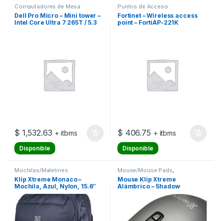
Computadores de Mesa
Puntos de Acceso
Dell Pro Micro – Mini tower –
Fortinet – Wireless access
Intel Core Ultra 7 265T / 5.3
point – FortiAP-221K
GHz – DDR5 SDRAM – 512 GB
Hard Drive Capacity –
Integrated graphics –
Windows 11 Pro – QCM1250
$
1,532.63
$
406.75
+ itbms
+ itbms
Disponible
Disponible
Mochilas/Maletines
Mouse/Mouse Pads
,
Mouses/Mouse Pads
Klip Xtreme Monaco –
Mouse Klip Xtreme
Mochila, Azul, Nylon, 15.6″
Alámbrico – Shadow