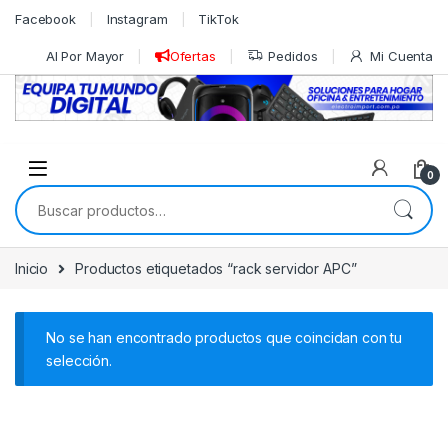
Skip to navigation
Skip to content
Facebook
Instagram
TikTok
Al Por Mayor
Ofertas
Pedidos
Mi Cuenta
0
Buscar por:
Inicio
Productos etiquetados “rack servidor APC”
No se han encontrado productos que coincidan con tu
selección.