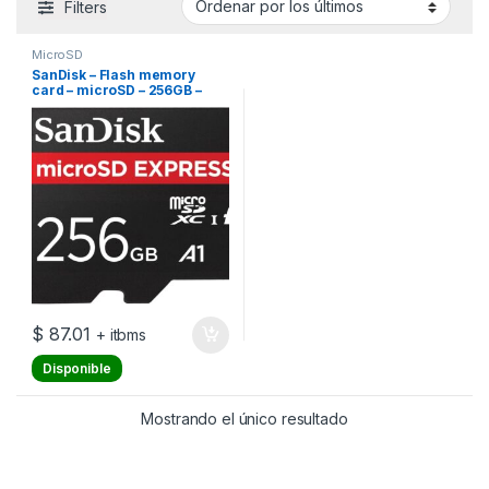
Filters
MicroSD
SanDisk – Flash memory
card – microSD – 256GB –
880/650MB/sRPD2
$
87.01
+ itbms
Disponible
Mostrando el único resultado