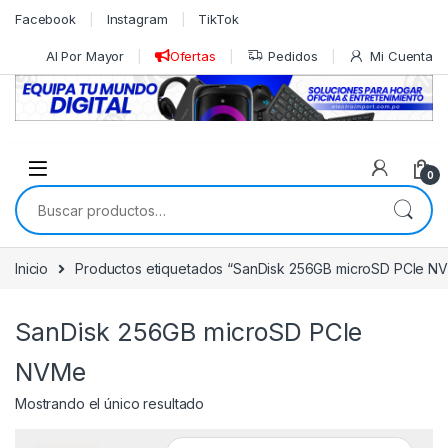
Skip to navigation
Skip to content
Facebook
Instagram
TikTok
Al Por Mayor
Ofertas
Pedidos
Mi Cuenta
0
Buscar por:
Inicio
Productos etiquetados “SanDisk 256GB microSD PCIe N
SanDisk 256GB microSD PCIe
NVMe
Mostrando el único resultado