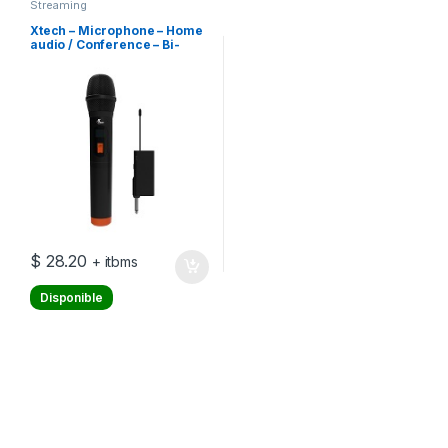
Streaming
Xtech – Microphone – Home
audio / Conference – Bi-
directional – Wireless –
w/receiver XTS-690
$
28.20
+ itbms
Disponible