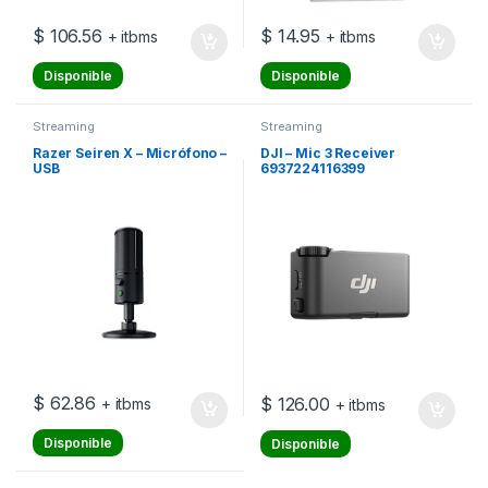
$
106.56
$
14.95
+ itbms
+ itbms
Disponible
Disponible
Streaming
Streaming
Razer Seiren X – Micrófono –
DJI – Mic 3 Receiver
USB
6937224116399
$
62.86
$
126.00
+ itbms
+ itbms
Disponible
Disponible