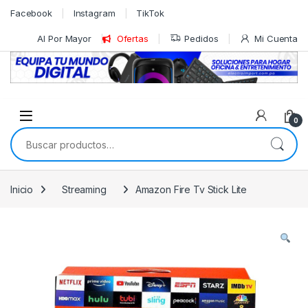
Skip to navigation
Skip to content
Facebook
Instagram
TikTok
Al Por Mayor
Ofertas
Pedidos
Mi Cuenta
0
Buscar por:
Inicio
Streaming
Amazon Fire Tv Stick Lite