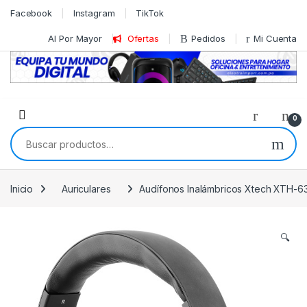
Skip to navigation
Skip to content
Facebook
Instagram
TikTok
Al Por Mayor
Ofertas
Pedidos
Mi Cuenta
0
Buscar por:
Inicio
Auriculares
Audífonos Inalámbricos Xtech XTH-630
🔍