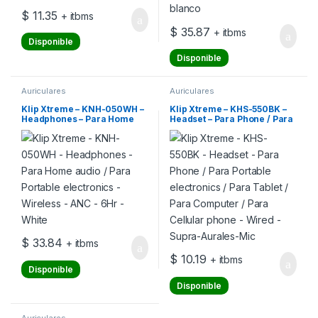
$
11.35
+ itbms
$
35.87
+ itbms
Disponible
Disponible
Auriculares
Auriculares
Klip Xtreme – KNH-050WH –
Klip Xtreme – KHS-550BK –
Headphones – Para Home
Headset – Para Phone / Para
audio / Para Portable
Portable electronics / Para
electronics – Wireless – ANC
Tablet / Para Computer /
– 6Hr – White
Para Cellular phone – Wired
– Supra-Aurales-Mic
$
33.84
+ itbms
$
10.19
+ itbms
Disponible
Disponible
Auriculares