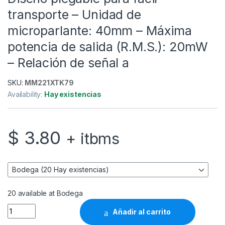
transporte – Unidad de
microparlante: 40mm – Má­xima
potencia de salida (R.M.S.): 20mW
– Relación de señal a
SKU:
MM221XTK79
Availability:
Hay existencias
$
3.80
+ itbms
20 available at Bodega
Audífonos Inalámbricos Xtech XTH-630 Palladium con micrófono
Añadir al carrito