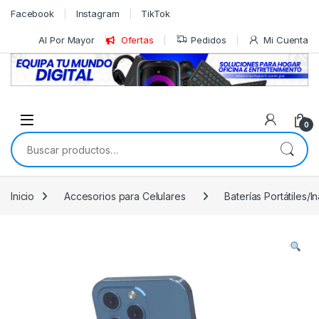
Skip to navigation
Skip to content
Facebook
Instagram
TikTok
Al Por Mayor
Ofertas
Pedidos
Mi Cuenta
0
Buscar por:
Inicio
Accesorios para Celulares
Baterías Portátiles/I