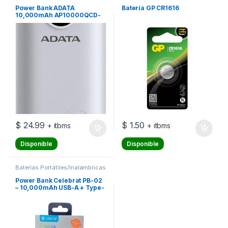
Power Bank ADATA
Batería GP CR1616
10,000mAh AP10000QCD-
DGT-CWH
$
24.99
$
1.50
+ itbms
+ itbms
Disponible
Disponible
Baterías Portátiles/Inalámbricas
Power Bank Celebrat PB-02
– 10,000mAh USB-A + Type-
C