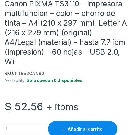
Canon PIXMA TS3110 – Impresora
multifunción – color – chorro de
tinta – A4 (210 x 297 mm), Letter A
(216 x 279 mm) (original) –
A4/Legal (material) – hasta 7.7 ipm
(impresión) – 60 hojas – USB 2.0,
Wi
SKU:
PT552CAN92
Availability:
Solo quedan 0 disponibles
$
52.56
+ itbms
Canon PIXMA TS3110 - Impresora multifunción - color - chorro d
Añadir al carrito