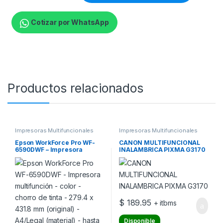
Cotizar por WhatsApp
Productos relacionados
Impresoras Multifuncionales
Impresoras Multifuncionales
Epson WorkForce Pro WF-
CANON MULTIFUNCIONAL
6590DWF – Impresora
INALAMBRICA PIXMA G3170
multifunción – color – chorro
de tinta – 279.4 x 431.8 mm
(original) – A4/Legal
(material) – hasta 22 ppm
(copiando) – hasta 24 ppm
(impresión) – 580 hojas –
$
189.95
+ itbms
Disponible