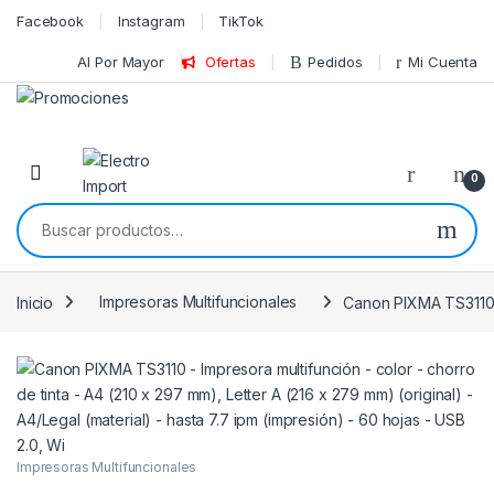
Skip to navigation
Skip to content
Facebook
Instagram
TikTok
Al Por Mayor
Ofertas
Pedidos
Mi Cuenta
0
Buscar por:
Inicio
Impresoras Multifuncionales
Canon PIXMA TS3110 – 
Impresoras Multifuncionales