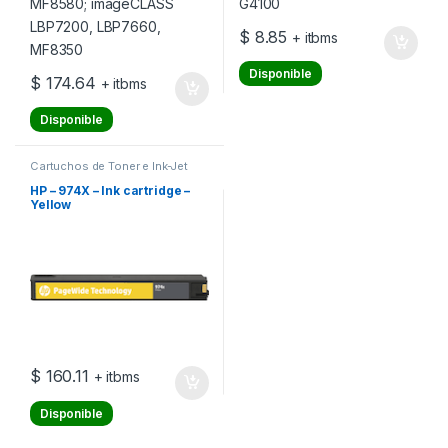
$
8.85
+ itbms
Disponible
$
174.64
+ itbms
Disponible
Cartuchos de Toner e Ink-Jet
HP – 974X – Ink cartridge –
Yellow
$
160.11
+ itbms
Disponible