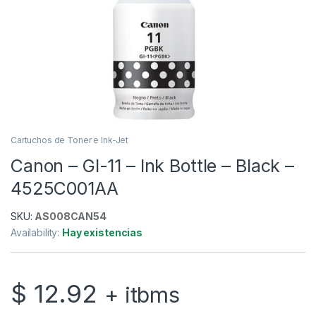
Cartuchos de Toner e Ink-Jet
Canon – GI-11 – Ink Bottle – Black –
4525C001AA
SKU:
AS008CAN54
Availability:
Hay existencias
$
12.92
+ itbms