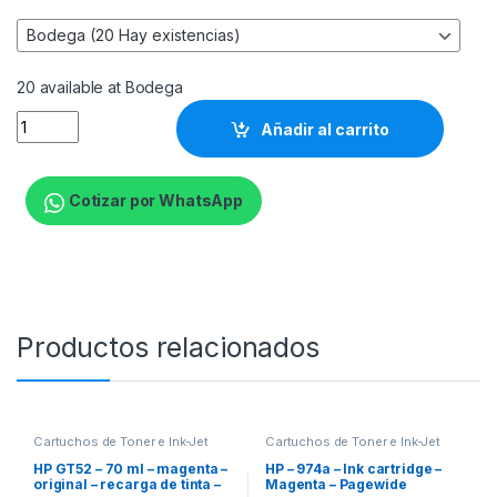
20 available at Bodega
Canon - GI-11 - Ink Bottle - Black - 4525C001AA quantity
Añadir al carrito
Cotizar por WhatsApp
Productos relacionados
Cartuchos de Toner e Ink-Jet
Cartuchos de Toner e Ink-Jet
HP GT52 – 70 ml – magenta –
HP – 974a – Ink cartridge –
original – recarga de tinta –
Magenta – Pagewide