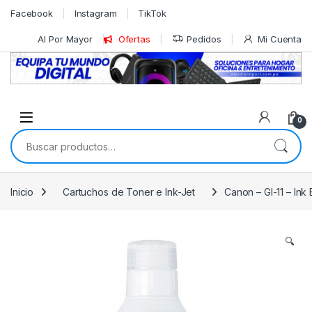
Skip to navigation
Skip to content
Facebook
Instagram
TikTok
Al Por Mayor
Ofertas
Pedidos
Mi Cuenta
0
Buscar por:
Inicio
Cartuchos de Toner e Ink-Jet
Canon – GI-11 – Ink
🔍