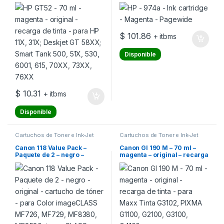
para HP 11X, 31X; Deskjet GT
58XX; Smart Tank 500, 51X,
530, 6001, 615, 70XX, 73XX,
76XX
$
101.86
+ itbms
Disponible
$
10.31
+ itbms
Disponible
Cartuchos de Toner e Ink-Jet
Cartuchos de Toner e Ink-Jet
Canon 118 Value Pack –
Canon GI 190 M – 70 ml –
Paquete de 2 – negro –
magenta – original – recarga
original – cartucho de tóner
de tinta – para Maxx Tinta
– para Color imageCLASS
G3102, PIXMA G1100,
MF726, MF729, MF8380,
G2100, G3100, G4100
MF8580; imageCLASS
LBP7200, LBP7660, MF8350