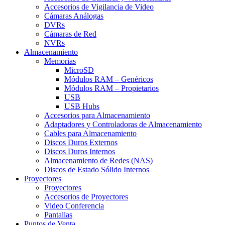
Accesorios de Vigilancia de Video
Cámaras Análogas
DVRs
Cámaras de Red
NVRs
Almacenamiento
Memorias
MicroSD
Módulos RAM – Genéricos
Módulos RAM – Propietarios
USB
USB Hubs
Accesorios para Almacenamiento
Adaptadores y Controladoras de Almacenamiento
Cables para Almacenamiento
Discos Duros Externos
Discos Duros Internos
Almacenamiento de Redes (NAS)
Discos de Estado Sólido Internos
Proyectores
Proyectores
Accesorios de Proyectores
Video Conferencia
Pantallas
Puntos de Venta