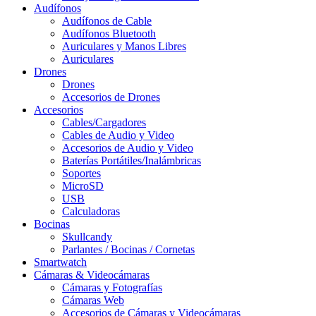
Audífonos
Audífonos de Cable
Audífonos Bluetooth
Auriculares y Manos Libres
Auriculares
Drones
Drones
Accesorios de Drones
Accesorios
Cables/Cargadores
Cables de Audio y Video
Accesorios de Audio y Video
Baterías Portátiles/Inalámbricas
Soportes
MicroSD
USB
Calculadoras
Bocinas
Skullcandy
Parlantes / Bocinas / Cornetas
Smartwatch
Cámaras & Videocámaras
Cámaras y Fotografías
Cámaras Web
Accesorios de Cámaras y Videocámaras