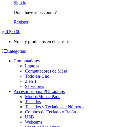
Sign in
Don't have an account ?
Register
0
$
0.00
No hay productos en el carrito.
Categorias
Computadores
Laptops
Computadores de Mesa
Todo-en-Uno
2-en-1
Servidores
Accesorios para PC/Laptops
Mouse/Mouse Pads
Teclados
Teclados y Teclados de Números
Combos de Teclado y Ratón
USB
Webcams