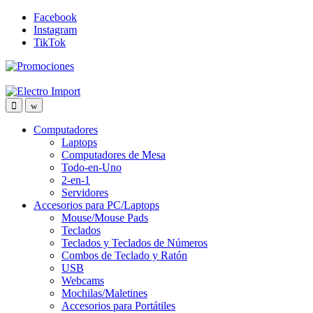
Skip
Skip
Facebook
to
to
Instagram
navigation
content
TikTok
Computadores
Laptops
Computadores de Mesa
Todo-en-Uno
2-en-1
Servidores
Accesorios para PC/Laptops
Mouse/Mouse Pads
Teclados
Teclados y Teclados de Números
Combos de Teclado y Ratón
USB
Webcams
Mochilas/Maletines
Accesorios para Portátiles