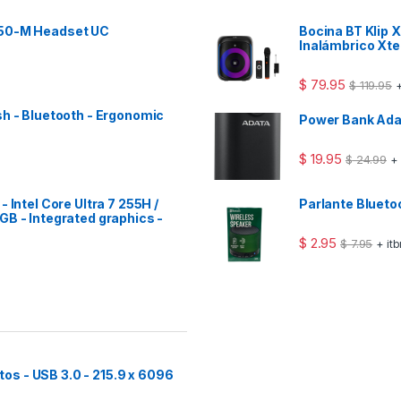
 50-M Headset UC
Bocina BT Klip
Inalámbrico Xt
$
79.95
$
119.95
+
sh - Bluetooth - Ergonomic
Power Bank Ad
$
19.95
$
24.99
+
 Intel Core Ultra 7 255H /
Parlante Bluet
GB - Integrated graphics -
$
2.95
$
7.95
+ it
s - USB 3.0 - 215.9 x 6096