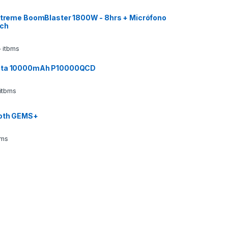
 Xtreme BoomBlaster 1800W - 8hrs + Micrófono
ech
 itbms
ata 10000mAh P10000QCD
 itbms
ooth GEMS+
bms