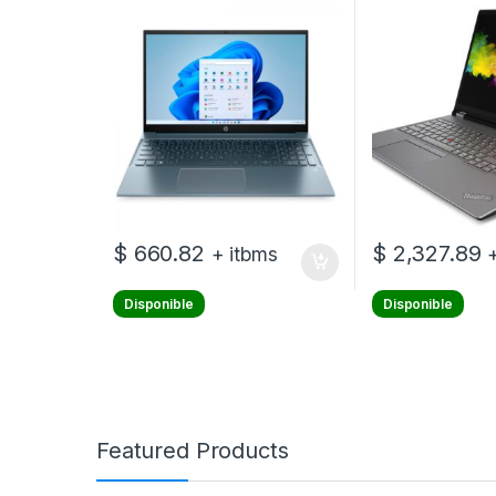
1920 x 1080 – Intel Core i5 I5-
– Intel Core i7 
1135G7 / hasta 4,2 GHz – 16
16 GB RAM – D
GB DDR4 SDRAM – 512 GB
512 GB SSD – N
SSD – Windows 11 Home –
A2000 – Window
Sin unidad óptica – 1 año de
Spanish – 3-yea
garantía
$
660.82
$
2,327.89
+ itbms
Disponible
Disponible
Featured Products