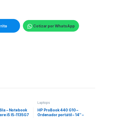
2.1 GHz - Win 11 Home Single Language - Radeon Graphics - 8 GB 
rrito
Cotizar por WhatsApp
Laptops
6la – Notebook
HP ProBook 440 G10 –
Core i5 I5-1135G7
Ordenador portátil – 14″ –