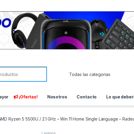
or:
ayor
¡Ofertas!
Nosotros
Contacto
Lo que deber
– AMD Ryzen 5 5500U / 2.1 GHz – Win 11 Home Single Language – Radeo
Laptops