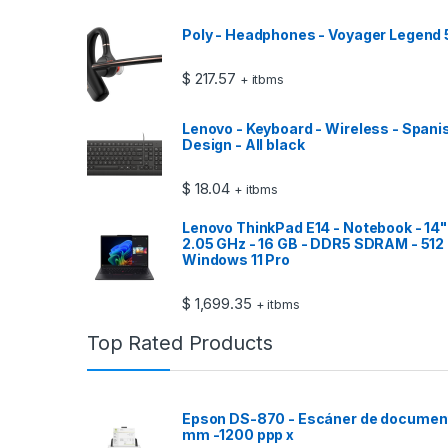
Poly - Headphones - Voyager Legend
$
217.57
+ itbms
Lenovo - Keyboard - Wireless - Spani
Design - All black
$
18.04
+ itbms
Lenovo ThinkPad E14 - Notebook - 14" -
2.05 GHz - 16 GB - DDR5 SDRAM - 512 
Windows 11 Pro
$
1,699.35
+ itbms
Top Rated Products
Epson DS-870 - Escáner de documento
mm -1200 ppp x