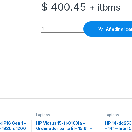
$
400.45
+ itbms
Dell Inspiron 15 3525 - AMD Ryzen 5 5500U / 
Añadir al ca
Laptops
Laptops
 P16 Gen 1 –
HP Victus 15-fb0103la –
HP 14-dq253
– 1920 x 1200
Ordenador portátil – 15.6″ –
– 14″ – Intel 