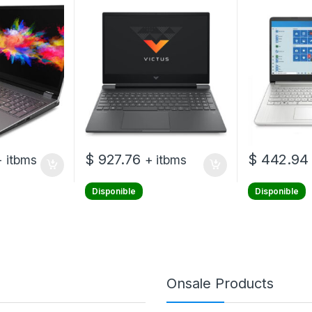
I7-12800HX –
1920 x 1080 – AMD Ryzen 5
– 256 GB SSD
DR5 SDRAM –
5600H – 8 GB DDR4 SDRAM
Home – Silver
VIDIA RTX
– 512 GB SSD – NVIDIA
year warrant
s 11 Pro –
GeForce RTX 3050 –
r warranty
Windows 10 Home – Sin
unidad óptica – 1 año de
garantía
$
927.76
$
442.94
+ itbms
+ itbms
Disponible
Disponible
Onsale Products