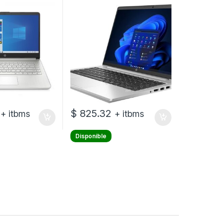
 – Windows 11
Intel Core i5 I5-1335U – 16 GB
 – Spanish – 1-
DDR4 SDRAM – 512 GB SSD –
y – 8GB
Sin unidad óptica
$
825.32
+ itbms
+ itbms
Disponible