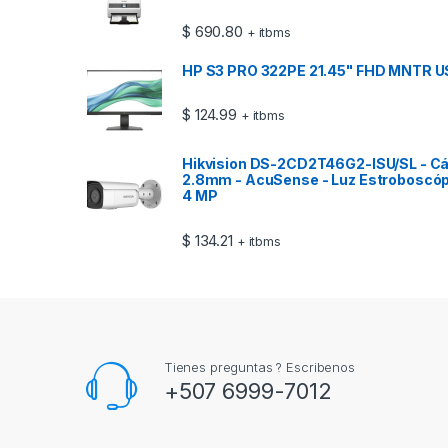
$
690.80
+ itbms
HP S3 PRO 322PE 21.45" FHD MNTR U
$
124.99
+ itbms
Hikvision DS-2CD2T46G2-ISU/SL - Cáma
2.8mm - AcuSense - Luz Estroboscópic
4 MP
$
134.21
+ itbms
Tienes preguntas ? Escribenos
+507 6999-7012