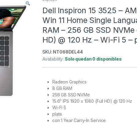
Dell Inspiron 15 3525 – A
Win 11 Home Single Langu
RAM – 256 GB SSD NVMe – 1
HD) @ 120 Hz – Wi-Fi 5 – p
SKU:
NT068DEL44
Availability:
Solo quedan 0 disponibles
Radeon Graphics
8 GB RAM
256 GB SSD NVMe
15.6″ IPS 1920 x 1080 (Full HD) @ 120 Hz
Wi-Fi 5
plata
con 1 Year Carry-In Service