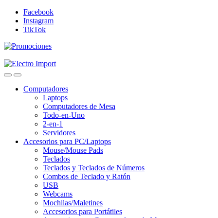
Skip
Skip
Facebook
to
to
Instagram
navigation
content
TikTok
Computadores
Laptops
Computadores de Mesa
Todo-en-Uno
2-en-1
Servidores
Accesorios para PC/Laptops
Mouse/Mouse Pads
Teclados
Teclados y Teclados de Números
Combos de Teclado y Ratón
USB
Webcams
Mochilas/Maletines
Accesorios para Portátiles