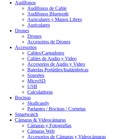
Audífonos
Audífonos de Cable
Audífonos Bluetooth
Auriculares y Manos Libres
Auriculares
Drones
Drones
Accesorios de Drones
Accesorios
Cables/Cargadores
Cables de Audio y Video
Accesorios de Audio y Video
Baterías Portátiles/Inalámbricas
Soportes
MicroSD
USB
Calculadoras
Bocinas
Skullcandy
Parlantes / Bocinas / Cornetas
Smartwatch
Cámaras & Videocámaras
Cámaras y Fotografías
Cámaras Web
Accesorios de Cámaras y Videocámaras