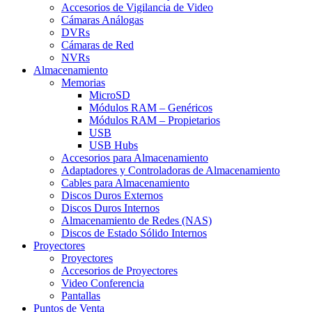
Accesorios de Vigilancia de Video
Cámaras Análogas
DVRs
Cámaras de Red
NVRs
Almacenamiento
Memorias
MicroSD
Módulos RAM – Genéricos
Módulos RAM – Propietarios
USB
USB Hubs
Accesorios para Almacenamiento
Adaptadores y Controladoras de Almacenamiento
Cables para Almacenamiento
Discos Duros Externos
Discos Duros Internos
Almacenamiento de Redes (NAS)
Discos de Estado Sólido Internos
Proyectores
Proyectores
Accesorios de Proyectores
Video Conferencia
Pantallas
Puntos de Venta