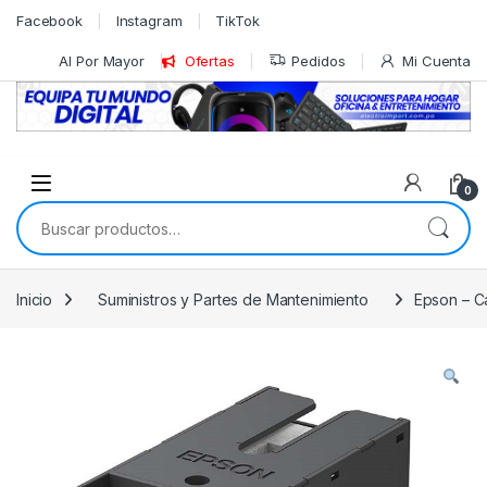
Skip to navigation
Skip to content
Facebook
Instagram
TikTok
Al Por Mayor
Ofertas
Pedidos
Mi Cuenta
0
Buscar por:
Inicio
Suministros y Partes de Mantenimiento
Epson – C