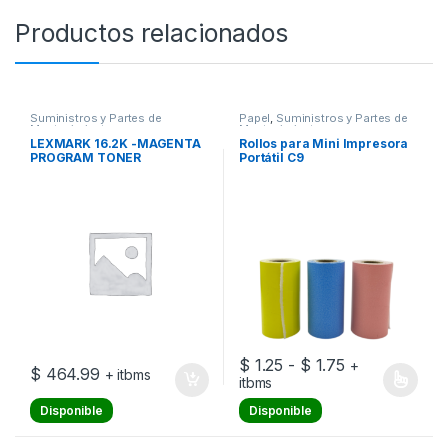
Productos relacionados
Suministros y Partes de
Papel
,
Suministros y Partes de
Mantenimiento
Mantenimiento
LEXMARK 16.2K -MAGENTA
Rollos para Mini Impresora
PROGRAM TONER
Portátil C9
CARTRIDGE
Rango de prec
$
1.25
-
$
1.75
+
$
464.99
+ itbms
itbms
Este producto tiene múltiples v
Disponible
Disponible