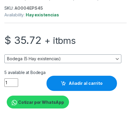
SKU:
AO004EPS45
Availability:
Hay existencias
$
35.72
+ itbms
5 available at Bodega
Epson - Caja de mantenimiento de tinta - para SureColor SC-
Añadir al carrito
Cotizar por WhatsApp