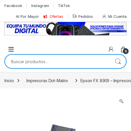
Skip to navigation
Skip to content
Facebook
Instagram
TikTok
Al Por Mayor
Ofertas
Pedidos
Mi Cuenta
0
Buscar por:
Inicio
Impresoras Dot-Matrix
Epson FX 890II – Impresor