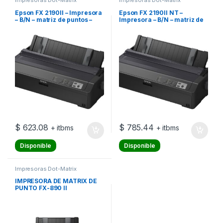
Impresoras Dot-Matrix
Impresoras Dot-Matrix
Epson FX 2190II – Impresora
Epson FX 2190II NT –
– B/N – matriz de puntos –
Impresora – B/N – matriz de
Rollo (21,6 cm), 406,4 mm
puntos – Rollo (21,6 cm),
(anchura), 420 x 364 mm –
406,4 mm (anchura), 420 x
240 x 144 ppp – 9 espiga –
364 mm – 240 x 144 ppp – 9
hasta 738
espiga – hasta 738
caracteres/segundo –
caracteres/segundo –
paralelo, USB 2.0
paralelo, USB 2.0, LAN,
serial
$
623.08
$
785.44
+ itbms
+ itbms
Disponible
Disponible
Impresoras Dot-Matrix
IMPRESORA DE MATRIX DE
PUNTO FX-890 II