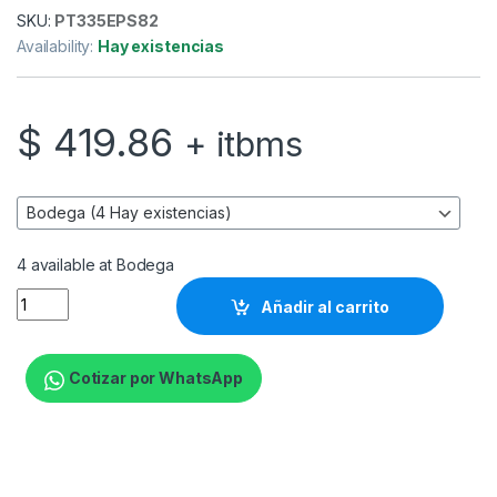
SKU:
PT335EPS82
Availability:
Hay existencias
$
419.86
+ itbms
4 available at Bodega
Epson FX 890II - Impresora - monocromo - matriz de puntos - 
Añadir al carrito
Cotizar por WhatsApp