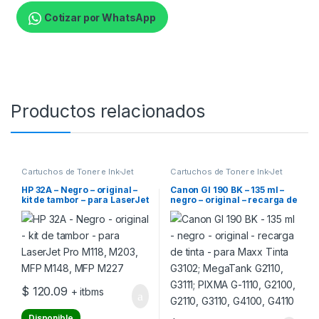
Cotizar por WhatsApp
Productos relacionados
Cartuchos de Toner e Ink-Jet
Cartuchos de Toner e Ink-Jet
HP 32A – Negro – original –
Canon GI 190 BK – 135 ml –
kit de tambor – para LaserJet
negro – original – recarga de
Pro M118, M203, MFP M148,
tinta – para Maxx Tinta
MFP M227
G3102; MegaTank G2110,
G3111; PIXMA G-1110,
G2100, G2110, G3110,
G4100, G4110
$
120.09
+ itbms
Disponible