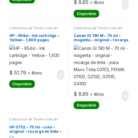
$
8.85
+ itbms
Disponible
Cartuchos de Toner e Ink-Jet
Cartuchos de Toner e Ink-Jet
HP – 954xl – Ink cartridge –
Canon GI 190 M – 70 ml –
Yellow – 1,600 pages
magenta – original – recarga
de tinta – para Maxx Tinta
G3102, PIXMA G1100,
G2100, G3100, G4100
$
51.79
+ itbms
Disponible
$
8.85
+ itbms
Disponible
Cartuchos de Toner e Ink-Jet
HP GT52 – 70 ml – cián –
original – recarga de tinta –
para HP 11X, 31X; Deskjet GT