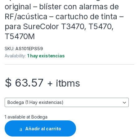
original – blíster con alarmas de
RF/acústica – cartucho de tinta –
para SureColor T3470, T5470,
T5470M
SKU:
AS101EPS59
Availability:
1 hay existencias
$
63.57
+ itbms
1 available at Bodega
Añadir al carrito