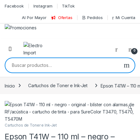
Skip to navigation
Skip to content
Facebook
Instagram
TikTok
Al Por Mayor
Ofertas
Pedidos
Mi Cuenta
0
Buscar por:
Inicio
Cartuchos de Toner e Ink-Jet
Epson T41W – 110 m
🔍
Cartuchos de Toner e Ink-Jet
Epson T41W – 110 ml – negro –