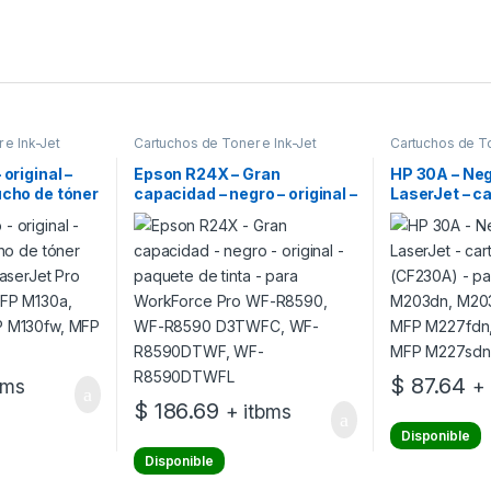
 e Ink-Jet
Cartuchos de Toner e Ink-Jet
Cartuchos de To
 original –
Epson R24X – Gran
HP 30A – Negr
ucho de tóner
capacidad – negro – original –
LaserJet – c
 LaserJet Pro
paquete de tinta – para
(CF230A) – p
 MFP M130a,
WorkForce Pro WF-R8590,
Pro M203dn,
FP M130fw,
WF-R8590 D3TWFC, WF-
M227fdw, MF
R8590DTWF, WF-
MFP M227fd
R8590DTWFL
M227sdn
$
87.64
bms
+
$
186.69
+ itbms
Disponible
Disponible