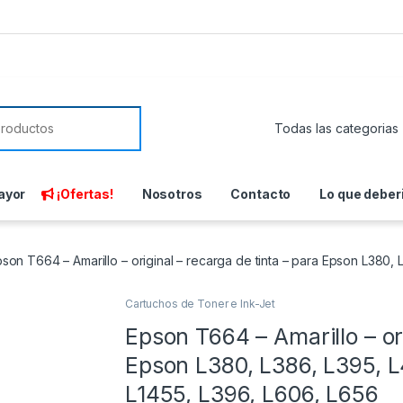
or:
ayor
¡Ofertas!
Nosotros
Contacto
Lo que deber
son T664 – Amarillo – original – recarga de tinta – para Epson L380
Cartuchos de Toner e Ink-Jet
Epson T664 – Amarillo – ori
Epson L380, L386, L395, 
L1455, L396, L606, L656