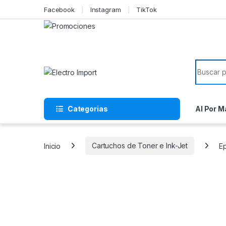
Skip to navigation
Skip to content
Facebook
Instagram
TikTok
Search f
Categorias
Al Por M
Inicio
Cartuchos de Toner e Ink-Jet
Ep