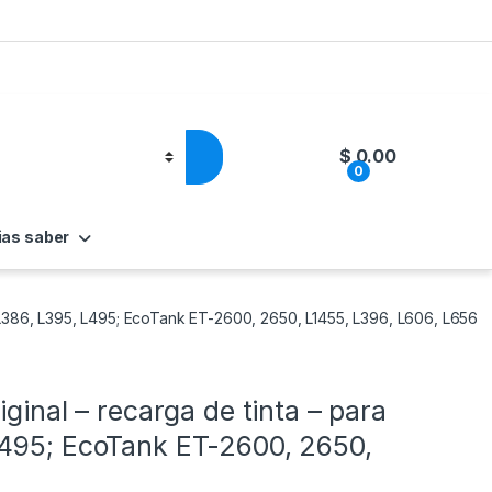
$
0.00
0
ias saber
, L386, L395, L495; EcoTank ET-2600, 2650, L1455, L396, L606, L656
ginal – recarga de tinta – para
L495; EcoTank ET-2600, 2650,