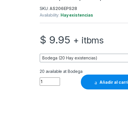
SKU:
AS206EPS28
Availability:
Hay existencias
$
9.95
+ itbms
20 available at Bodega
Epson T664 - Amarillo - original - recarga 
Añadir al carr