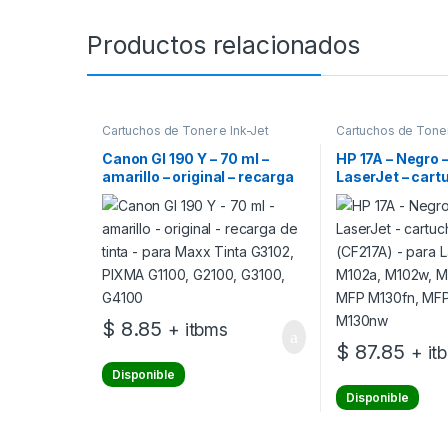
Productos relacionados
Cartuchos de Toner e Ink-Jet
Cartuchos de Toner
Canon GI 190 Y – 70 ml –
HP 17A – Negro –
amarillo – original – recarga
LaserJet – cart
de tinta – para Maxx Tinta
(CF217A) – para
G3102, PIXMA G1100, G2100,
M102a, M102w,
G3100, G4100
MFP M130fn, M
MFP M130nw
$
8.85
+ itbms
$
87.85
+ it
Disponible
Disponible