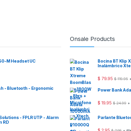
Onsale Products
 50-M Headset UC
Bocina BT Klip
Inalámbrico Xt
$
79.95
$
119.95
+
sh - Bluetooth - Ergonomic
Power Bank Ad
$
19.95
$
24.99
+
Solutions - FPLR UTP - Alarm
Parlante Bluet
m RD
$
2.95
$
7.95
+ it