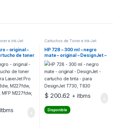
ner e Ink-Jet
Cartuchos de Toner e Ink-Jet
o – original –
HP 728 – 300 ml – negro
artucho de toner
mate – original – DesignJet –
ara LaserJet
cartucho de tinta – para
 M203dw,
DesignJet T730, T830
P M227fdn,
w, MFP
$
200.62
+ itbms
 itbms
Disponible