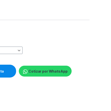
de tinta - para Epson L380, L386, L395, L495; EcoTank ET-2600,
ito
Cotizar por WhatsApp