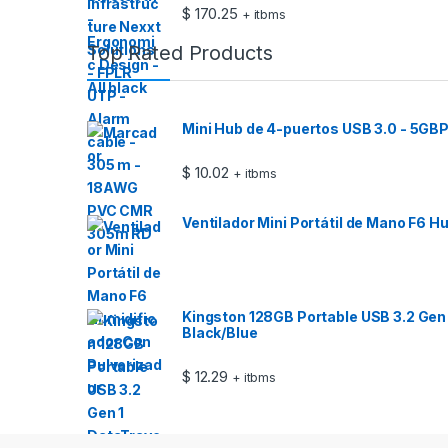
$
170.25
+ itbms
Top Rated Products
Mini Hub de 4-puertos USB 3.0 - 5GBP
$
10.02
+ itbms
Ventilador Mini Portátil de Mano F6 H
Kingston 128GB Portable USB 3.2 Gen 
Black/Blue
$
12.29
+ itbms