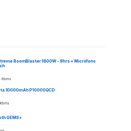
 Xtreme BoomBlaster 1800W - 8hrs + Micrófono
ech
 itbms
ata 10000mAh P10000QCD
 itbms
ooth GEMS+
bms