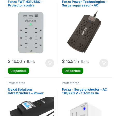
Forza FWT-631USBC –
Forza Power Technologies –
Protector contra
Surge suppressor – AC
sobretensiones (montaje en
110/220 V – 10 Tomas de
pared) – CA 125 V – 1875
Corriente – Material
vatios – conectores de
retardador de llama –
salida: 6 – blanco
Interruptor automático de
sobrecarga
$
16.00
$
15.54
+ itbms
+ itbms
Disponible
Disponible
Protectores
Protectores
Nexxt Solutions
Forza – Surge protector – AC
Infrastructure – Power
110/220 V – 1 Tomas de
distribution unit expansion
Corriente – Wall Plug
module – Rack-mountable –
AC 110-125 V – 12 Tomas de
Corriente – NEMA 5-15
Vertical