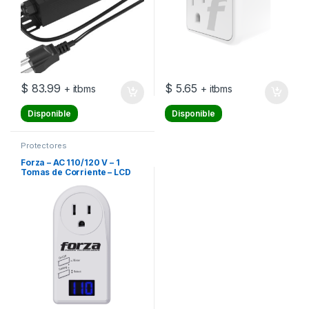
$
83.99
$
5.65
+ itbms
+ itbms
Disponible
Disponible
Protectores
Forza – AC 110/120 V – 1
Tomas de Corriente – LCD
Programmble