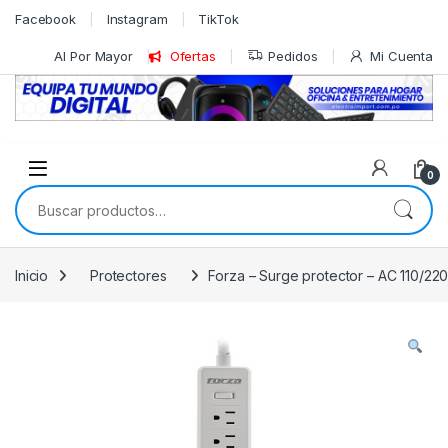
Skip to navigation
Skip to content
Facebook
Instagram
TikTok
Al Por Mayor
Ofertas
Pedidos
Mi Cuenta
0
Buscar por:
Inicio
Protectores
Forza – Surge protector – AC 110/2