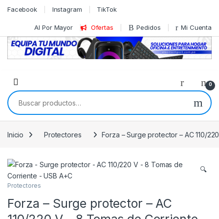
Skip to navigation
Skip to content
Facebook
Instagram
TikTok
Al Por Mayor
Ofertas
Pedidos
Mi Cuenta
0
Buscar por:
Inicio
Protectores
Forza – Surge protector – AC 110/22
🔍
Protectores
Forza – Surge protector – AC
110/220 V – 8 Tomas de Corriente –