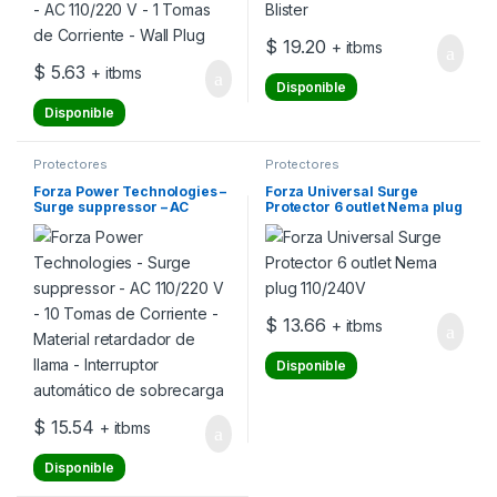
$
19.20
+ itbms
$
5.63
+ itbms
Disponible
Disponible
Protectores
Protectores
Forza Power Technologies –
Forza Universal Surge
Surge suppressor – AC
Protector 6 outlet Nema plug
110/220 V – 10 Tomas de
110/240V
Corriente – Material
retardador de llama –
Interruptor automático de
sobrecarga
$
13.66
+ itbms
Disponible
$
15.54
+ itbms
Disponible