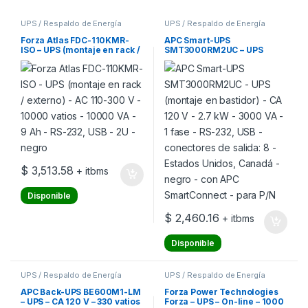
UPS / Respaldo de Energía
UPS / Respaldo de Energía
Forza Atlas FDC-110KMR-
APC Smart-UPS
ISO – UPS (montaje en rack /
SMT3000RM2UC – UPS
externo) – AC 110-300 V –
(montaje en bastidor) – CA
10000 vatios – 10000 VA – 9
120 V – 2.7 kW – 3000 VA – 1
Ah – RS-232, USB – 2U –
fase – RS-232, USB –
negro
conectores de salida: 8 –
Estados Unidos, Canadá –
negro – con APC
SmartConnect – para P/N
$
3,513.58
+ itbms
Disponible
$
2,460.16
+ itbms
Disponible
UPS / Respaldo de Energía
UPS / Respaldo de Energía
APC Back-UPS BE600M1-LM
Forza Power Technologies
– UPS – CA 120 V – 330 vatios
Forza – UPS – On-line – 1000