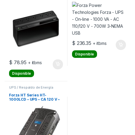
– 600 VA – USB – conectores
VA – AC 110/120 V – 700W 3-
de salida: 7
NEMA USB
$
236.35
+ itbms
Disponible
$
78.95
+ itbms
Disponible
UPS / Respaldo de Energía
Forza HT Series HT-
1000LCD – UPS – CA 120 V –
600 vatios – 1000 VA 9 Ah –
conectores de salida: 12