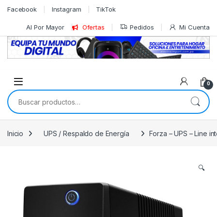
Skip to navigation
Skip to content
Facebook
Instagram
TikTok
Al Por Mayor
Ofertas
Pedidos
Mi Cuenta
0
Buscar por:
Inicio
UPS / Respaldo de Energía
Forza – UPS – Line in
🔍