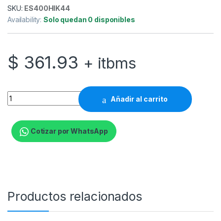
SKU:
ES400HIK44
Availability:
Solo quedan 0 disponibles
$
361.93
+ itbms
HIK - 16ch NVR 8MP H265 4 SATA 16 PoE 1.5u case quantity
Añadir al carrito
Cotizar por WhatsApp
Productos relacionados