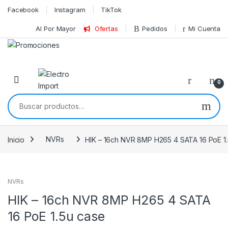
Skip to navigation
Skip to content
Facebook
Instagram
TikTok
Al Por Mayor
Ofertas
Pedidos
Mi Cuenta
0
Buscar por:
Inicio
NVRs
HIK – 16ch NVR 8MP H265 4 SATA 16 PoE 1
NVRs
HIK – 16ch NVR 8MP H265 4 SATA
16 PoE 1.5u case