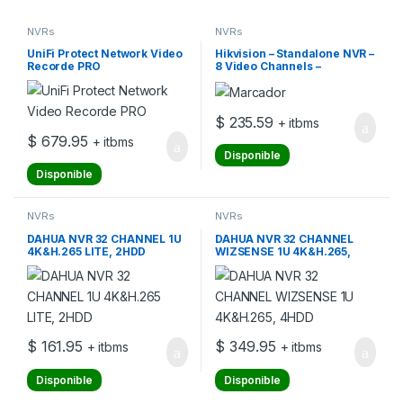
NVRs
NVRs
UniFi Protect Network Video
Hikvision – Standalone NVR –
Recorde PRO
8 Video Channels –
Accusense PoE
$
235.59
+ itbms
$
679.95
+ itbms
Disponible
Disponible
NVRs
NVRs
DAHUA NVR 32 CHANNEL 1U
DAHUA NVR 32 CHANNEL
4K&H.265 LITE, 2HDD
WIZSENSE 1U 4K&H.265,
4HDD
$
161.95
$
349.95
+ itbms
+ itbms
Disponible
Disponible