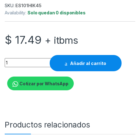
SKU:
ES101HIK45
Availability:
Solo quedan 0 disponibles
$
17.49
+ itbms
HIK - Turbo 1080p Camara Bala 2.8mm IR 20m Metal IP66 qua
Añadir al carrito
Cotizar por WhatsApp
Productos relacionados