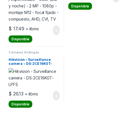
Disponible
$
17.49
+ itbms
Disponible
Cámaras Análogas
Hikvision – Surveillance
camera – DS-2CE16K0T-
LPFS
$
26.13
+ itbms
Disponible