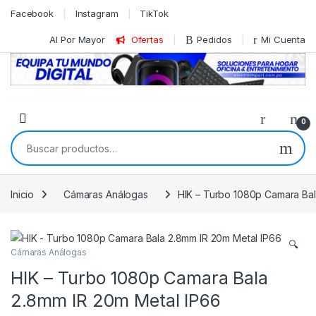
Skip to navigation
Skip to content
Facebook
Instagram
TikTok
Al Por Mayor
Ofertas
Pedidos
Mi Cuenta
0
Buscar por:
Inicio
Cámaras Análogas
HIK – Turbo 1080p Camara Bal
🔍
Cámaras Análogas
HIK – Turbo 1080p Camara Bala
2.8mm IR 20m Metal IP66