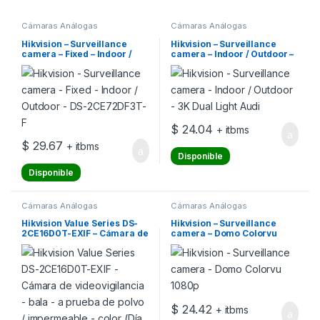
Cámaras Análogas
Cámaras Análogas
Hikvision – Surveillance
Hikvision – Surveillance
camera – Fixed – Indoor /
camera – Indoor / Outdoor –
Outdoor – DS-2CE72DF3T-F
3K Dual Light Audi
$
24.04
+ itbms
$
29.67
+ itbms
Disponible
Disponible
Cámaras Análogas
Cámaras Análogas
Hikvision Value Series DS-
Hikvision – Surveillance
2CE16D0T-EXIF – Cámara de
camera – Domo Colorvu
videovigilancia – bala – a
1080p
prueba de polvo /
impermeable – color (Día y
noche) – 2 MP – 1080p –
montaje M12 – focal fijado –
compuesto, AHD, CVI, TV
$
24.42
+ itbms