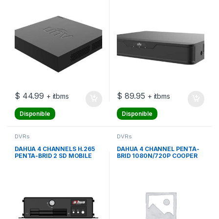
$
44.99
$
89.95
+ itbms
+ itbms
Disponible
Disponible
DVRs
DVRs
DAHUA 4 CHANNELS H.265
DAHUA 4 CHANNEL PENTA-
PENTA-BRID 2 SD MOBILE
BRID 1080N/720P COOPER
VIDEO RECORDER 3G/4G
1U 1HDD WIZSENSE DVR
TWO WAY