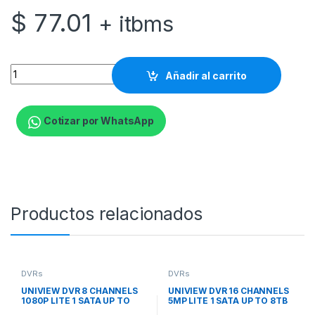
$
77.01
+ itbms
Hikvision AcuSense Series iDS-7208HQHI-M1/S - Unidad indepe
Añadir al carrito
Cotizar por WhatsApp
Productos relacionados
DVRs
DVRs
UNIVIEW DVR 8 CHANNELS
UNIVIEW DVR 16 CHANNELS
1080P LITE 1 SATA UP TO
5MP LITE 1 SATA UP TO 8TB
6TB