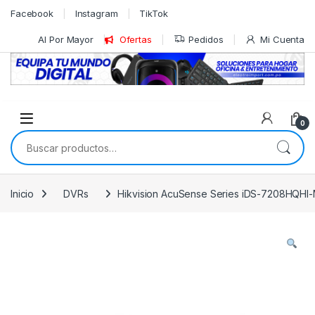
Skip to navigation
Skip to content
Facebook
Instagram
TikTok
Al Por Mayor
Ofertas
Pedidos
Mi Cuenta
0
Buscar por:
Inicio
DVRs
Hikvision AcuSense Series iDS-7208HQHI-M