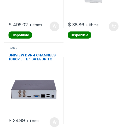
$
496.02
$
38.86
+ itbms
+ itbms
Disponible
Disponible
DVRs
UNIVIEW DVR 4 CHANNELS
1080P LITE 1 SATA UP TO
6TB
$
34.99
+ itbms