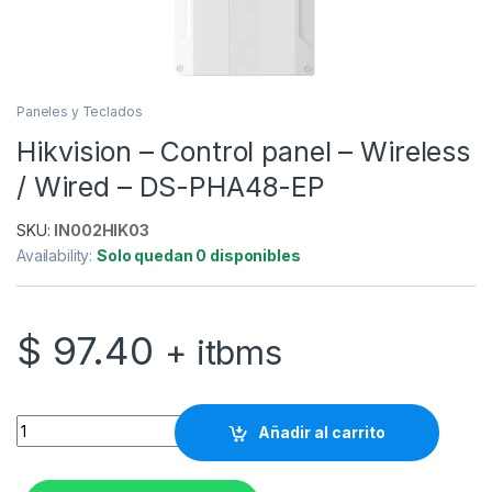
Paneles y Teclados
Hikvision – Control panel – Wireless
/ Wired – DS-PHA48-EP
SKU:
IN002HIK03
Availability:
Solo quedan 0 disponibles
$
97.40
+ itbms
Hikvision - Control panel - Wireless / Wired - DS-PHA48-EP q
Añadir al carrito