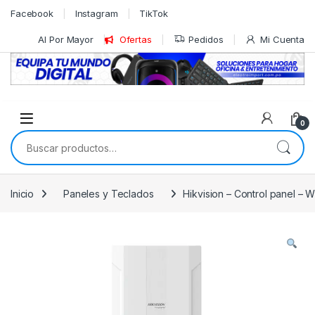
Skip to navigation
Skip to content
Facebook
Instagram
TikTok
Al Por Mayor
Ofertas
Pedidos
Mi Cuenta
0
Buscar por:
Inicio
Paneles y Teclados
Hikvision – Control panel –