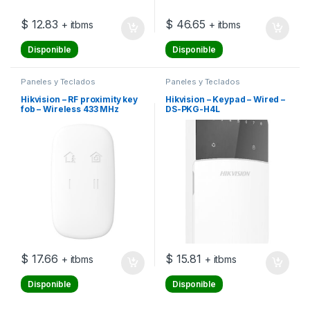
$
12.83
$
46.65
+ itbms
+ itbms
Disponible
Disponible
Paneles y Teclados
Paneles y Teclados
Hikvision – RF proximity key
Hikvision – Keypad – Wired –
fob – Wireless 433 MHz
DS-PKG-H4L
$
17.66
$
15.81
+ itbms
+ itbms
Disponible
Disponible