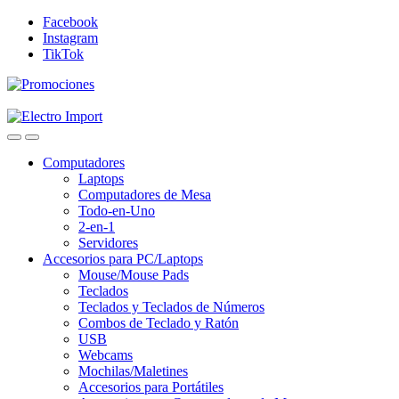
Skip
Skip
Facebook
to
to
Instagram
navigation
content
TikTok
Computadores
Laptops
Computadores de Mesa
Todo-en-Uno
2-en-1
Servidores
Accesorios para PC/Laptops
Mouse/Mouse Pads
Teclados
Teclados y Teclados de Números
Combos de Teclado y Ratón
USB
Webcams
Mochilas/Maletines
Accesorios para Portátiles