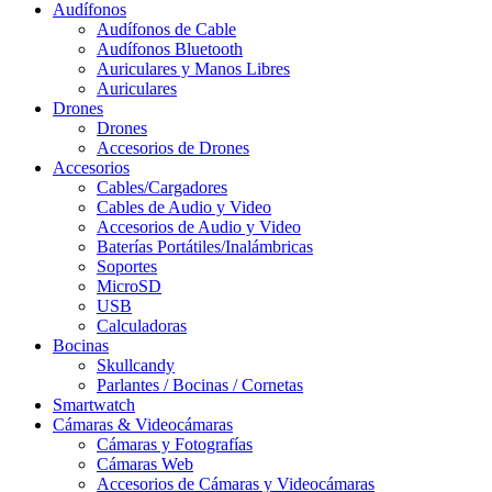
Audífonos
Audífonos de Cable
Audífonos Bluetooth
Auriculares y Manos Libres
Auriculares
Drones
Drones
Accesorios de Drones
Accesorios
Cables/Cargadores
Cables de Audio y Video
Accesorios de Audio y Video
Baterías Portátiles/Inalámbricas
Soportes
MicroSD
USB
Calculadoras
Bocinas
Skullcandy
Parlantes / Bocinas / Cornetas
Smartwatch
Cámaras & Videocámaras
Cámaras y Fotografías
Cámaras Web
Accesorios de Cámaras y Videocámaras