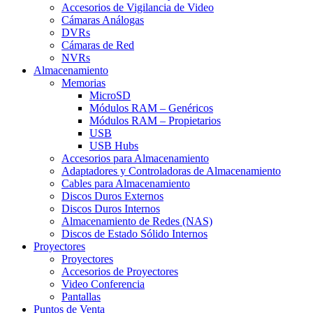
Accesorios de Vigilancia de Video
Cámaras Análogas
DVRs
Cámaras de Red
NVRs
Almacenamiento
Memorias
MicroSD
Módulos RAM – Genéricos
Módulos RAM – Propietarios
USB
USB Hubs
Accesorios para Almacenamiento
Adaptadores y Controladoras de Almacenamiento
Cables para Almacenamiento
Discos Duros Externos
Discos Duros Internos
Almacenamiento de Redes (NAS)
Discos de Estado Sólido Internos
Proyectores
Proyectores
Accesorios de Proyectores
Video Conferencia
Pantallas
Puntos de Venta