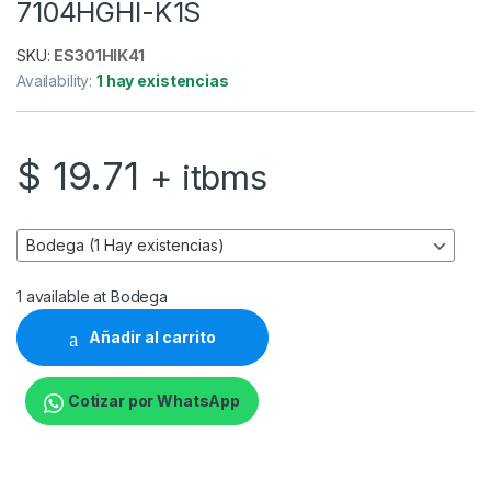
7104HGHI-K1S
SKU:
ES301HIK41
Availability:
1 hay existencias
$
19.71
+ itbms
1 available at Bodega
Añadir al carrito
Cotizar por WhatsApp