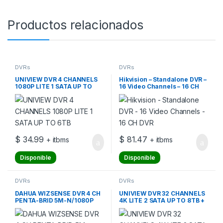
Productos relacionados
DVRs
DVRs
UNIVIEW DVR 4 CHANNELS
Hikvision – Standalone DVR –
1080P LITE 1 SATA UP TO
16 Video Channels – 16 CH
6TB
DVR
$
34.99
$
81.47
+ itbms
+ itbms
Disponible
Disponible
DVRs
DVRs
DAHUA WIZSENSE DVR 4 CH
UNIVIEW DVR 32 CHANNELS
PENTA-BRID 5M-N/1080P
4K LITE 2 SATA UP TO 8TB +
COMPACT 1U
ULTRA MOTION DETECTION