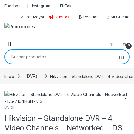
Skip to navigation
Skip to content
Facebook
Instagram
TikTok
Al Por Mayor
Ofertas
Pedidos
Mi Cuenta
0
Buscar por:
Inicio
DVRs
Hikvision – Standalone DVR – 4 Video Ch
🔍
DVRs
Hikvision – Standalone DVR – 4
Video Channels – Networked – DS-