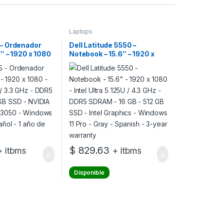
Laptops
 – Ordenador
Dell Latitude 5550 –
6″ – 1920 x 1080
Notebook – 15.6″ – 1920 x
 / 3.3 GHz –
1080 – Intel Ultra 5 125U / 4.3
– 512 GB SSD –
GHz – DDR5 SDRAM – 16 GB –
rce RTX 3050 –
512 GB SSD – Intel Graphics –
Home – Español
Windows 11 Pro – Gray –
rantía
Spanish – 3-year warranty
$
829.63
+ itbms
+ itbms
Disponible