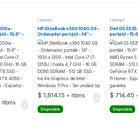
Laptops
Laptops
00la –
HP EliteBook x360 1040 G9 –
Dell G5 5525
il – 15.6″ –
Ordenador portátil – 14″ –
portátil – 15.
tel Core i7
1920 x 1200 – Intel Core i7 I7-
– AMD Ryzen 5
5,0 GHz- 16
1255U / hasta 4,7 GHz – 16
DDR5 SDRAM 
 – 1 TB SSD
GB DDR5 SDRAM – 512 GB
NVIDIA GeFo
ce RTX 4060
SSD – Iris Xe Graphics de
Windows 11 
ome –
Intel – Windows 11 Pro – Sin
– 1 año de ga
nidad ópt
unidad óp
$
1,814.15
$
714.45
+ itbms
 itbms
Disponible
Disponible