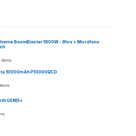
 Xtreme BoomBlaster 1800W - 8hrs + Micrófono
ech
 itbms
ata 10000mAh P10000QCD
 itbms
ooth GEMS+
bms