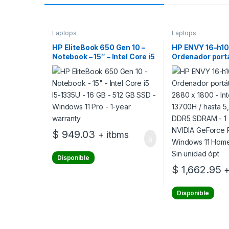
Laptops
Laptops
HP EliteBook 650 Gen 10 –
HP ENVY 16-h10
Notebook – 15″ – Intel Core i5
Ordenador portát
I5-1335U – 16 GB – 512 GB
2880 x 1800 – In
SSD – Windows 11 Pro – 1-
13700H / hasta 
year warranty
GB DDR5 SDRAM
– NVIDIA GeFor
– Windows 11 H
Español – Sin u
$
949.03
+ itbms
Disponible
$
1,662.95
+
Disponible