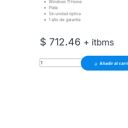
Windows 11 Home
Plata
Sin unidad óptica
1 año de garantía
$
712.46
+ itbms
HP 15-dy5008la - Ordenador portátil - 15.6" 
Añadir al carr