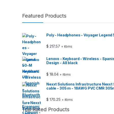
Featured Products
Poly - Headphones - Voyager Legend
$
217.57
+ itbms
Lenovo - Keyboard - Wireless - Spani
Design - All black
$
18.04
+ itbms
Nexxt Solutions Infrastructure Nexxt 
cable - 305 m - 18AWG PVC CMR 305
$
170.25
+ itbms
Top Rated Products