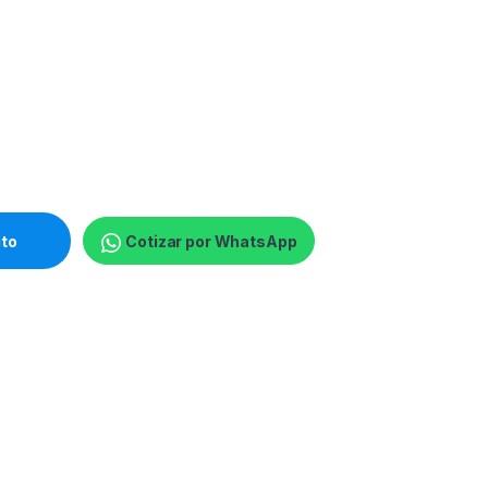
- 1366 x 768 - Intel Core i7 - 8 GB DDR4 SDRAM - 256 GB SSD - Iri
ito
Cotizar por WhatsApp