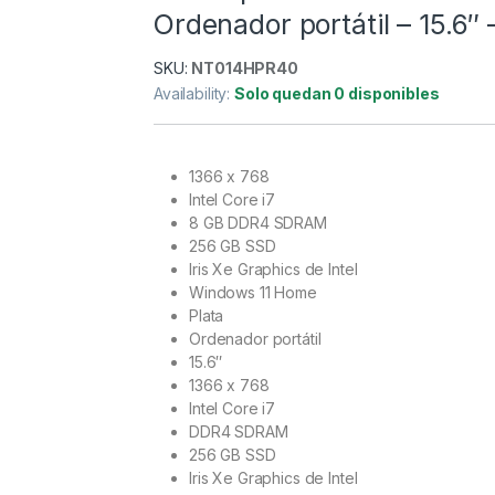
Ordenador portátil – 15.6″
SKU:
NT014HPR40
Availability:
Solo quedan 0 disponibles
1366 x 768
Intel Core i7
8 GB DDR4 SDRAM
256 GB SSD
Iris Xe Graphics de Intel
Windows 11 Home
Plata
Ordenador portátil
15.6″
1366 x 768
Intel Core i7
DDR4 SDRAM
256 GB SSD
Iris Xe Graphics de Intel