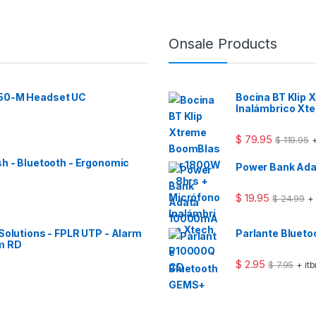
Onsale Products
 50-M Headset UC
Bocina BT Klip
Inalámbrico Xt
$
79.95
$
119.95
+
sh - Bluetooth - Ergonomic
Power Bank Ad
$
19.95
$
24.99
+
Solutions - FPLR UTP - Alarm
Parlante Bluet
m RD
$
2.95
$
7.95
+ it