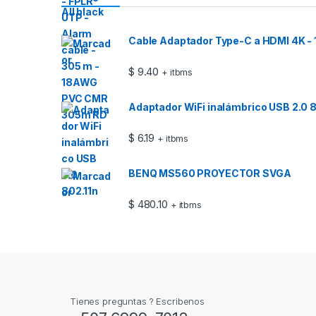
Cable Adaptador Type-C a HDMI 4K -
$
9.40
+ itbms
Adaptador WiFi inalámbrico USB 2.0 8
$
6.19
+ itbms
BENQ MS560 PROYECTOR SVGA
$
480.10
+ itbms
Tienes preguntas ? Escribenos