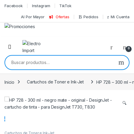
Skip to navigation
Skip to content
Facebook
Instagram
TikTok
Al Por Mayor
Ofertas
Pedidos
Mi Cuenta
0
Buscar por:
Inicio
Cartuchos de Toner e Ink-Jet
HP 728 – 300 ml – n
🔍
Cartuchos de Toner e Ink-Jet