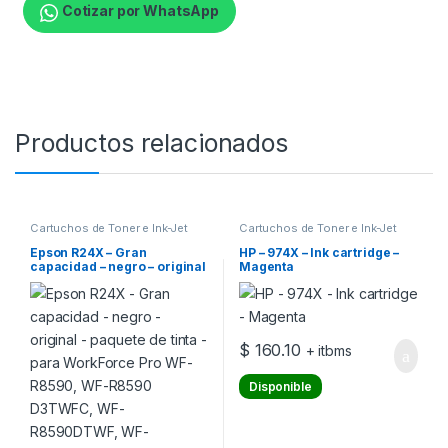
Cotizar por WhatsApp
Productos relacionados
Cartuchos de Toner e Ink-Jet
Cartuchos de Toner e Ink-Jet
Epson R24X – Gran
HP – 974X – Ink cartridge –
capacidad – negro – original
Magenta
– paquete de tinta – para
WorkForce Pro WF-R8590,
WF-R8590 D3TWFC, WF-
R8590DTWF, WF-
R8590DTWFL
$
160.10
+ itbms
Disponible