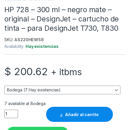
HP 728 – 300 ml – negro mate –
original – DesignJet – cartucho de
tinta – para DesignJet T730, T830
SKU:
AS220HEW58
Availability:
Hay existencias
$
200.62
+ itbms
7 available at Bodega
HP 728 - 300 ml - negro mate - original - DesignJet - cartuch
Añadir al carrito