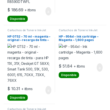
$
186.69
+ itbms
Disponible
Cartuchos de Toner e Ink-Jet
Cartuchos de Toner e Ink-Jet
HP GT52 – 70 ml – magenta –
HP – 954xl – Ink cartridge –
original – recarga de tinta –
Magenta – 1,600 pages
para HP 11X, 31X; Deskjet GT
58XX; Smart Tank 500, 51X,
530, 6001, 615, 70XX, 73XX,
76XX
$
51.84
+ itbms
Disponible
$
10.31
+ itbms
Disponible
Cartuchos de Toner e Ink-Jet