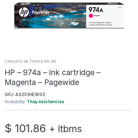
Cartuchos de Toner e Ink-Jet
HP – 974a – Ink cartridge –
Magenta – Pagewide
SKU:
AS251HEW02
Availability:
1 hay existencias
$
101.86
+ itbms