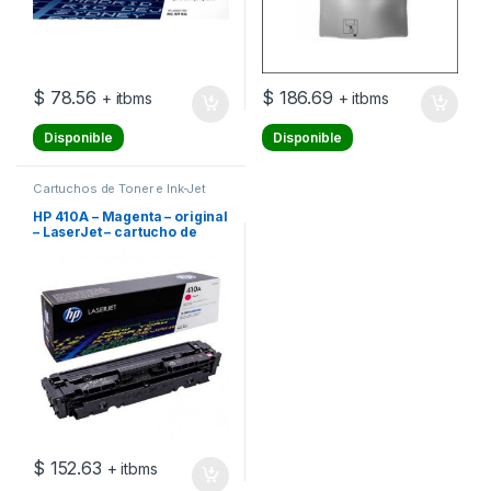
$
78.56
$
186.69
+ itbms
+ itbms
Disponible
Disponible
Cartuchos de Toner e Ink-Jet
HP 410A – Magenta – original
– LaserJet – cartucho de
tóner (CF413A) – para Color
LaserJet Pro M452, MFP
M377, MFP M477
$
152.63
+ itbms