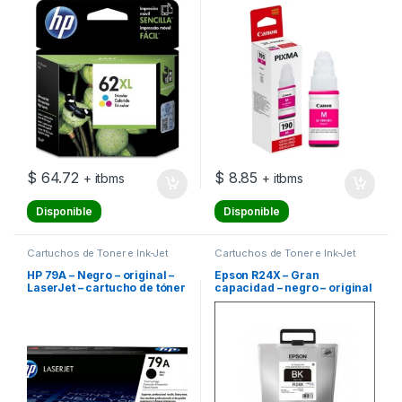
original – cartucho de tinta –
G3102, PIXMA G1100,
para ENVY 55XX, 56XX,
G2100, G3100, G4100
76XX; Officejet 200, 250,
57XX, 8040
$
64.72
$
8.85
+ itbms
+ itbms
Disponible
Disponible
Cartuchos de Toner e Ink-Jet
Cartuchos de Toner e Ink-Jet
HP 79A – Negro – original –
Epson R24X – Gran
LaserJet – cartucho de tóner
capacidad – negro – original
(CF279A) – para LaserJet
– paquete de tinta – para
Pro M12a, M12w, MFP M26a,
WorkForce Pro WF-R8590,
MFP M26nw
WF-R8590 D3TWFC, WF-
R8590DTWF, WF-
R8590DTWFL