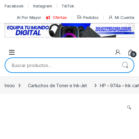
Skip to navigation
Skip to content
Facebook
Instagram
TikTok
Al Por Mayor
Ofertas
Pedidos
Mi Cuenta
0
Buscar por:
Inicio
Cartuchos de Toner e Ink-Jet
HP – 974a – Ink ca
🔍