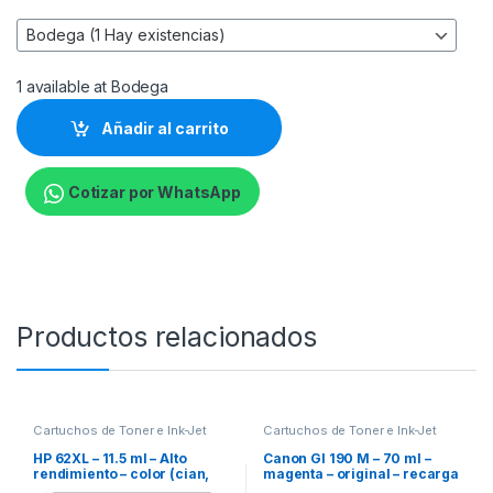
1 available at Bodega
Añadir al carrito
Cotizar por WhatsApp
Productos relacionados
Cartuchos de Toner e Ink-Jet
Cartuchos de Toner e Ink-Jet
HP 62XL – 11.5 ml – Alto
Canon GI 190 M – 70 ml –
rendimiento – color (cian,
magenta – original – recarga
magenta, amarillo) –
de tinta – para Maxx Tinta