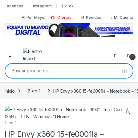
Skip to navigation
Skip to content
Facebook
Instagram
TikTok
Al Por Mayor
Ofertas
Pedidos
Mi Cuenta
0
Buscar por:
Inicio
2-en-1
HP Envy x360 15-fe0001la – Notebook – 15.
🔍
2-en-1
HP Envy x360 15-fe0001la –