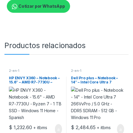
Cotizar por WhatsApp
Productos relacionados
2-en-1
2-en-1
HP ENVY X360 – Notebook –
Dell Pro plus – Notebook –
15.6″ – AMD R7-7730U –
14″ – Intel Core Ultra 7
Ryzen 7 – 1 TB SSD –
266VvPro / 5.0 GHz – DDR5
Windows 11 Home – Spanish
SDRAM – 512 GB – Windows
11 Pro
$
1,232.60
$
2,484.65
+ itbms
+ itbms