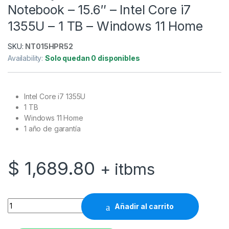
Notebook – 15.6″ – Intel Core i7
1355U – 1 TB – Windows 11 Home
SKU:
NT015HPR52
Availability:
Solo quedan 0 disponibles
Intel Core i7 1355U
1 TB
Windows 11 Home
1 año de garantía
$
1,689.80
+ itbms
HP Envy x360 15-fe0001la - Notebook - 15.6" - Intel Core i7 1
Añadir al carrito