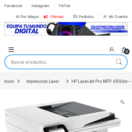
Skip to navigation
Skip to content
Facebook
Instagram
TikTok
Al Por Mayor
Ofertas
Pedidos
Mi Cuenta
0
Buscar por:
Inicio
Impresoras Laser
HP LaserJet Pro MFP 4103dw – Im