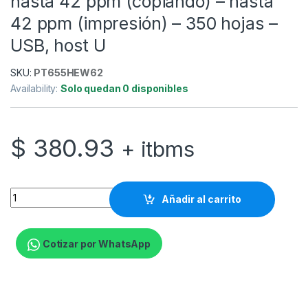
hasta 42 ppm (copiando) – hasta
42 ppm (impresión) – 350 hojas –
USB, host U
SKU:
PT655HEW62
Availability:
Solo quedan 0 disponibles
$
380.93
+ itbms
HP LaserJet Pro MFP 4103dw - Impresora multifunción - B/N - l
Añadir al carrito
Cotizar por WhatsApp