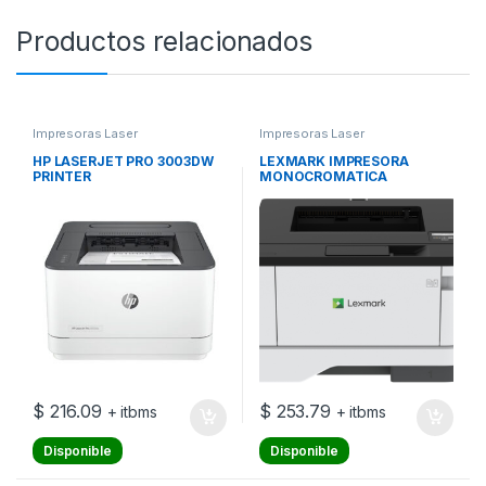
Productos relacionados
Impresoras Laser
Impresoras Laser
HP LASERJET PRO 3003DW
LEXMARK IMPRESORA
PRINTER
MONOCROMATICA
MS331DN
$
216.09
$
253.79
+ itbms
+ itbms
Disponible
Disponible