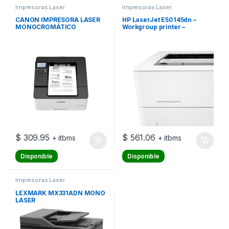
Impresoras Laser
Impresoras Laser
CANON IMPRESORA LASER
HP LaserJet E50145dn –
MONOCROMÁTICO
Workgroup printer –
LBP236DW – VELOCIDAD DE
1PU51A#BGJ
IMPRESIÓN 40PPM
$
309.95
$
561.06
+ itbms
+ itbms
Disponible
Disponible
Impresoras Laser
LEXMARK MX331ADN MONO
LASER