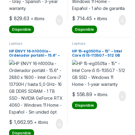
$
829.63
$
714.45
+ itbms
+ itbms
Disponible
Disponible
Laptops
Laptops
HP ENVY 16-h1000la –
HP 15-eg0501la – 15″ – Intel
Ordenador portátil – 15.6″ –
Core i5 I5-1135G7 – 512 GB
2880 x 1800 – Intel Core i7
SSD – Windows 11 Home – 1-
13700H / hasta 5,0 GHz- 16
year warranty
GB DDR5 SDRAM – 1 TB SSD –
NVIDIA GeForce RTX 4060 –
Windows 11 Home – Español
– Sin unidad ópt
$
558.89
+ itbms
Disponible
$
1,662.95
+ itbms
Disponible