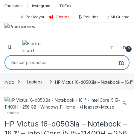
Skip to navigation
Skip to content
Facebook
Instagram
TikTok
Al Por Mayor
Ofertas
Pedidos
Mi Cuenta
0
Buscar por:
Inicio
Laptops
HP Victus 16-d0503la – Notebook – 16.1
🔍
Laptops
HP Victus 16-d0503la – Notebook –
16.1″ – Intel Core i5 I5-11400H – 256