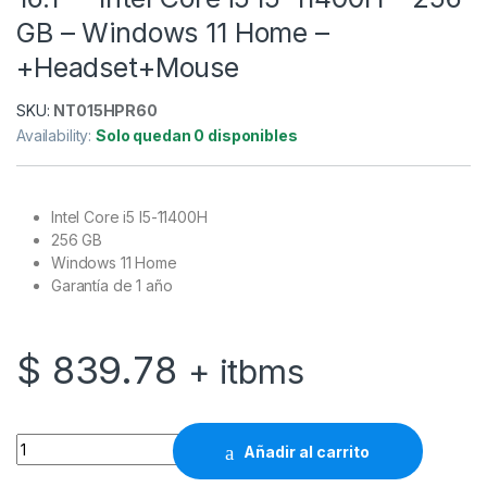
GB – Windows 11 Home –
+Headset+Mouse
SKU:
NT015HPR60
Availability:
Solo quedan 0 disponibles
Intel Core i5 I5-11400H
256 GB
Windows 11 Home
Garantía de 1 año
$
839.78
+ itbms
HP Victus 16-d0503la - Notebook - 16.1" - Intel Core i5 I5-
Añadir al carrito