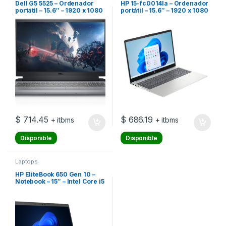
Dell G5 5525 – Ordenador
HP 15-fc0014la – Ordenador
portátil – 15.6″ – 1920 x 1080
portátil – 15.6″ – 1920 x 1080
– AMD Ryzen 5 / 3.3 GHz –
– AMD Ryzen 7 7730U – 16 GB
DDR5 SDRAM – 512 GB SSD –
DDR4 SDRAM – 512 GB SSD –
NVIDIA GeForce RTX 3050 –
AMD Radeon Graphics –
Windows 11 Home – Español
Windows 11 Home Single
– 1 año de garantía
Language – Sin unidad
óptica – 1 año de gar
$
714.45
$
686.19
+ itbms
+ itbms
Disponible
Disponible
Laptops
HP EliteBook 650 Gen 10 –
Notebook – 15″ – Intel Core i5
I5-1335U – 16 GB – 512 GB SSD
– Windows 11 Pro – 1-year
warranty