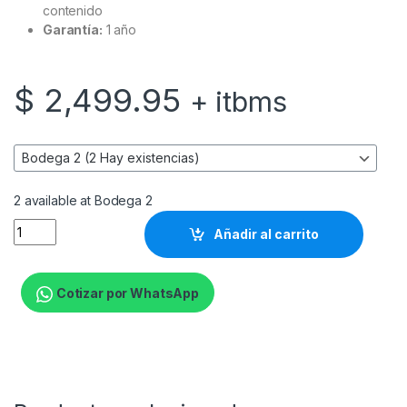
contenido
Garantía:
1 año
$
2,499.95
+ itbms
2 available at Bodega 2
HP ZBOOK POWER G11 U7-165H 32GB 1TB 16 RTX 1000 6GB W11P
Añadir al carrito
Cotizar por WhatsApp