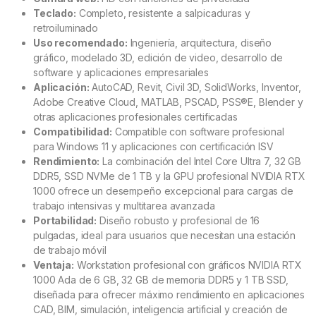
Teclado:
Completo, resistente a salpicaduras y
retroiluminado
Uso recomendado:
Ingeniería, arquitectura, diseño
gráfico, modelado 3D, edición de video, desarrollo de
software y aplicaciones empresariales
Aplicación:
AutoCAD, Revit, Civil 3D, SolidWorks, Inventor,
Adobe Creative Cloud, MATLAB, PSCAD, PSS®E, Blender y
otras aplicaciones profesionales certificadas
Compatibilidad:
Compatible con software profesional
para Windows 11 y aplicaciones con certificación ISV
Rendimiento:
La combinación del Intel Core Ultra 7, 32 GB
DDR5, SSD NVMe de 1 TB y la GPU profesional NVIDIA RTX
1000 ofrece un desempeño excepcional para cargas de
trabajo intensivas y multitarea avanzada
Portabilidad:
Diseño robusto y profesional de 16
pulgadas, ideal para usuarios que necesitan una estación
de trabajo móvil
Ventaja:
Workstation profesional con gráficos NVIDIA RTX
1000 Ada de 6 GB, 32 GB de memoria DDR5 y 1 TB SSD,
diseñada para ofrecer máximo rendimiento en aplicaciones
CAD, BIM, simulación, inteligencia artificial y creación de