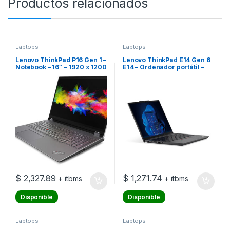
Productos relacionados
Laptops
Laptops
Lenovo ThinkPad P16 Gen 1 –
Lenovo ThinkPad E14 Gen 6
Notebook – 16″ – 1920 x 1200
E14 – Ordenador portátil –
– Intel Core i7 I7-12800HX –
14″ – 1920 x 1200 – Intel Core
16 GB RAM – DDR5 SDRAM –
Ultra 7 155U – 16 GB – DDR5
512 GB SSD – NVIDIA RTX
SDRAM – 512 GB SSD –
A2000 – Windows 11 Pro –
Gráficos integrados
Spanish – 3-year warranty
$
2,327.89
$
1,271.74
+ itbms
+ itbms
Disponible
Disponible
Laptops
Laptops