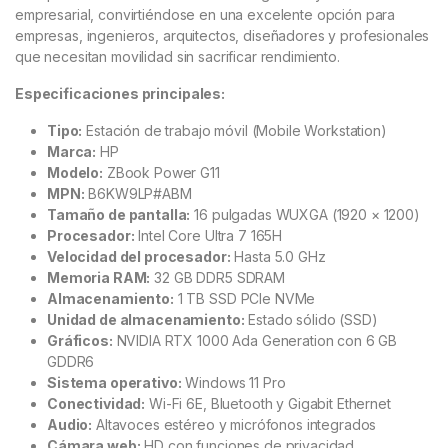
empresarial, convirtiéndose en una excelente opción para
empresas, ingenieros, arquitectos, diseñadores y profesionales
que necesitan movilidad sin sacrificar rendimiento.
Especificaciones principales:
Tipo:
Estación de trabajo móvil (Mobile Workstation)
Marca:
HP
Modelo:
ZBook Power G11
MPN:
B6KW9LP#ABM
Tamaño de pantalla:
16 pulgadas WUXGA (1920 × 1200)
Procesador:
Intel Core Ultra 7 165H
Velocidad del procesador:
Hasta 5.0 GHz
Memoria RAM:
32 GB DDR5 SDRAM
Almacenamiento:
1 TB SSD PCIe NVMe
Unidad de almacenamiento:
Estado sólido (SSD)
Gráficos:
NVIDIA RTX 1000 Ada Generation con 6 GB
GDDR6
Sistema operativo:
Windows 11 Pro
Conectividad:
Wi-Fi 6E, Bluetooth y Gigabit Ethernet
Audio:
Altavoces estéreo y micrófonos integrados
Cámara web:
HD con funciones de privacidad