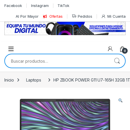
Skip to navigation
Skip to content
Facebook
Instagram
TikTok
Al Por Mayor
Ofertas
Pedidos
Mi Cuenta
0
Buscar por:
Inicio
Laptops
HP ZBOOK POWER G11 U7-165H 32GB 1TB