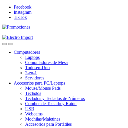
Skip
Skip
Facebook
to
to
Instagram
navigation
content
TikTok
Computadores
Laptops
Computadores de Mesa
Todo-en-Uno
2-en-1
Servidores
Accesorios para PC/Laptops
Mouse/Mouse Pads
Teclados
Teclados y Teclados de Números
Combos de Teclado y Ratón
USB
Webcams
Mochilas/Maletines
Accesorios para Portátiles