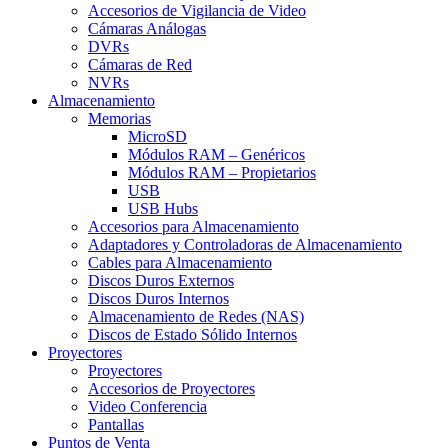
Accesorios de Vigilancia de Video
Cámaras Análogas
DVRs
Cámaras de Red
NVRs
Almacenamiento
Memorias
MicroSD
Módulos RAM – Genéricos
Módulos RAM – Propietarios
USB
USB Hubs
Accesorios para Almacenamiento
Adaptadores y Controladoras de Almacenamiento
Cables para Almacenamiento
Discos Duros Externos
Discos Duros Internos
Almacenamiento de Redes (NAS)
Discos de Estado Sólido Internos
Proyectores
Proyectores
Accesorios de Proyectores
Video Conferencia
Pantallas
Puntos de Venta