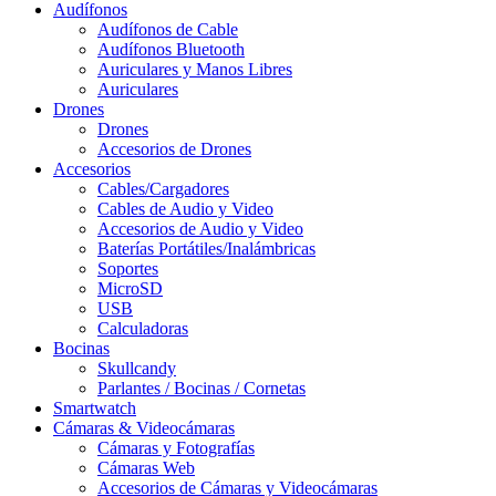
Audífonos
Audífonos de Cable
Audífonos Bluetooth
Auriculares y Manos Libres
Auriculares
Drones
Drones
Accesorios de Drones
Accesorios
Cables/Cargadores
Cables de Audio y Video
Accesorios de Audio y Video
Baterías Portátiles/Inalámbricas
Soportes
MicroSD
USB
Calculadoras
Bocinas
Skullcandy
Parlantes / Bocinas / Cornetas
Smartwatch
Cámaras & Videocámaras
Cámaras y Fotografías
Cámaras Web
Accesorios de Cámaras y Videocámaras