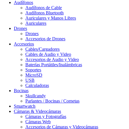
Audífonos
Audífonos de Cable
Audífonos Bluetooth
Auriculares y Manos Libres
Auriculares
Drones
Drones
Accesorios de Drones
Accesorios
Cables/Cargadores
Cables de Audio y Video
Accesorios de Audio y Video
Baterías Portátiles/Inalámbricas
Soportes
MicroSD
USB
Calculadoras
Bocinas
Skullcandy
Parlantes / Bocinas / Cornetas
Smartwatch
Cámaras & Videocámaras
Cámaras y Fotografías
Cámaras Web
Accesorios de Cámaras y Videocámaras