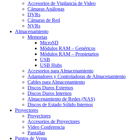
Accesorios de Vigilancia de Video
Cámaras Análogas
DVRs
Cámaras de Red
NVRs
Almacenamiento
Memorias
MicroSD
Módulos RAM – Genéricos
Módulos RAM – Propietarios
USB
USB Hubs
Accesorios para Almacenamiento
Adaptadores y Controladoras de Almacenamiento
Cables para Almacenamiento
Discos Duros Externos
Discos Duros Internos
Almacenamiento de Redes (NAS)
Discos de Estado Sólido Internos
Proyectores
Proyectores
Accesorios de Proyectores
Video Conferencia
Pantallas
Puntos de Venta