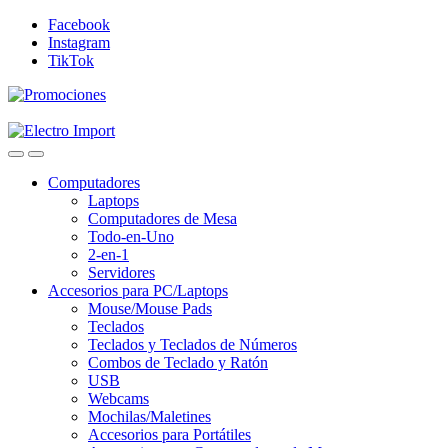
Skip
Skip
Facebook
to
to
Instagram
navigation
content
TikTok
Computadores
Laptops
Computadores de Mesa
Todo-en-Uno
2-en-1
Servidores
Accesorios para PC/Laptops
Mouse/Mouse Pads
Teclados
Teclados y Teclados de Números
Combos de Teclado y Ratón
USB
Webcams
Mochilas/Maletines
Accesorios para Portátiles