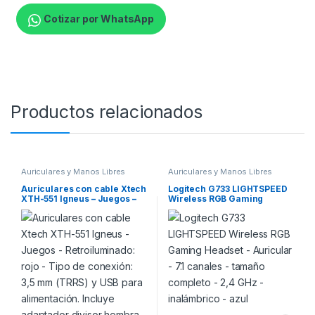
Cotizar por WhatsApp
Productos relacionados
Auriculares y Manos Libres
Auriculares y Manos Libres
Auriculares con cable Xtech
Logitech G733 LIGHTSPEED
XTH-551 Igneus – Juegos –
Wireless RGB Gaming
Retroiluminado: rojo – Tipo
Headset – Auricular – 7.1
de conexión: 3,5 mm (TRRS)
canales – tamaño completo
y USB para alimentación.
– 2,4 GHz – inalámbrico –
Incluye adaptador divisor
azul
hembra de 3,5 mm a
enchufes dobles de 3,