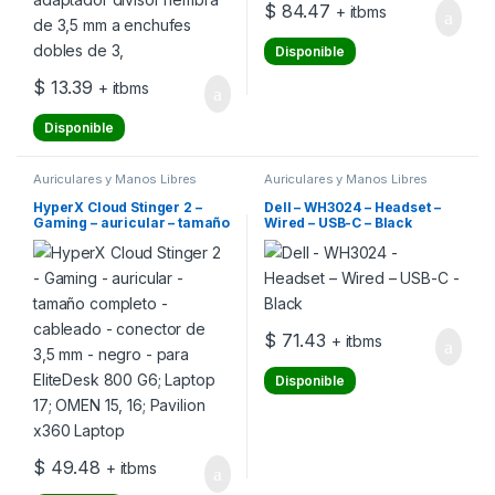
$
84.47
+ itbms
Disponible
$
13.39
+ itbms
Disponible
Auriculares y Manos Libres
Auriculares y Manos Libres
HyperX Cloud Stinger 2 –
Dell – WH3024 – Headset –
Gaming – auricular – tamaño
Wired – USB-C – Black
completo – cableado –
conector de 3,5 mm – negro
– para EliteDesk 800 G6;
Laptop 17; OMEN 15, 16;
Pavilion x360 Laptop
$
71.43
+ itbms
Disponible
$
49.48
+ itbms