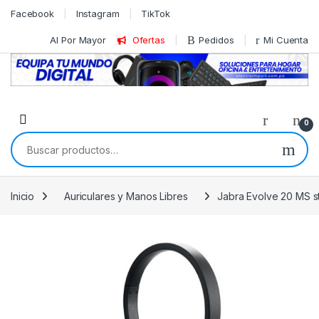
Skip to navigation
Skip to content
Facebook
Instagram
TikTok
Al Por Mayor
Ofertas
Pedidos
Mi Cuenta
0
Buscar por:
Inicio
Auriculares y Manos Libres
Jabra Evolve 20 MS st