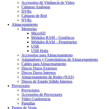
Accesorios de Vigilancia de Video
Cámaras Análogas
DVRs
Cámaras de Red
NVRs
Almacenamiento
Memorias
MicroSD
Módulos RAM – Genéricos
Módulos RAM – Propietarios
USB
USB Hubs
Accesorios para Almacenamiento
Adaptadores y Controladoras de Almacenamiento
Cables para Almacenamiento
Discos Duros Externos
Discos Duros Internos
Almacenamiento de Redes (NAS)
Discos de Estado Sólido Internos
Proyectores
Proyectores
Accesorios de Proyectores
Video Conferencia
Pantallas
Puntos de Venta