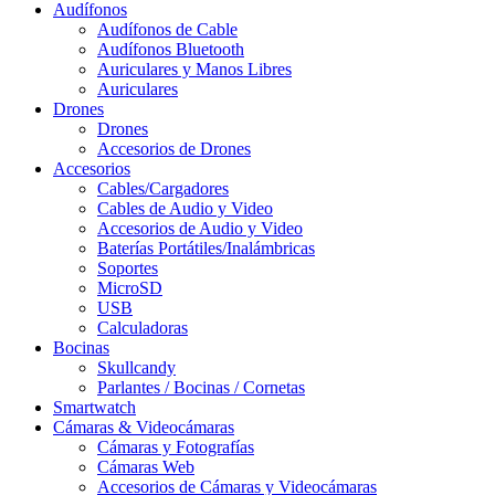
Audífonos
Audífonos de Cable
Audífonos Bluetooth
Auriculares y Manos Libres
Auriculares
Drones
Drones
Accesorios de Drones
Accesorios
Cables/Cargadores
Cables de Audio y Video
Accesorios de Audio y Video
Baterías Portátiles/Inalámbricas
Soportes
MicroSD
USB
Calculadoras
Bocinas
Skullcandy
Parlantes / Bocinas / Cornetas
Smartwatch
Cámaras & Videocámaras
Cámaras y Fotografías
Cámaras Web
Accesorios de Cámaras y Videocámaras