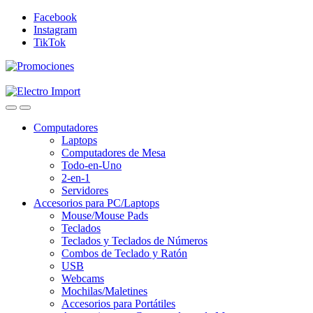
Skip
Skip
Facebook
to
to
Instagram
navigation
content
TikTok
Computadores
Laptops
Computadores de Mesa
Todo-en-Uno
2-en-1
Servidores
Accesorios para PC/Laptops
Mouse/Mouse Pads
Teclados
Teclados y Teclados de Números
Combos de Teclado y Ratón
USB
Webcams
Mochilas/Maletines
Accesorios para Portátiles