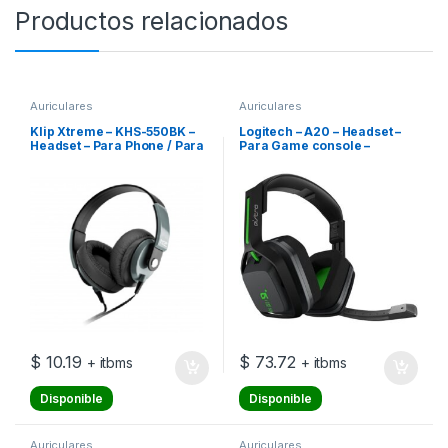
Productos relacionados
Auriculares
Auriculares
Klip Xtreme – KHS-550BK –
Logitech – A20 – Headset –
Headset – Para Phone / Para
Para Game console –
Portable electronics / Para
Wireless – Gen 2 XBOX
Tablet / Para Computer /
Para Cellular phone – Wired
– Supra-Aurales-Mic
$
10.19
$
73.72
+ itbms
+ itbms
Disponible
Disponible
Auriculares
Auriculares