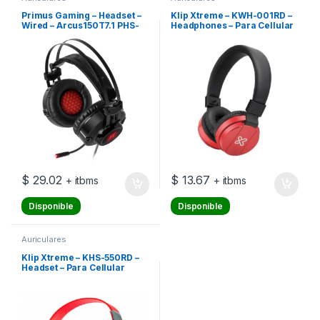
Primus Gaming – Headset –
Klip Xtreme – KWH-001RD –
Wired – Arcus150T7.1 PHS-
Headphones – Para Cellular
150
phone / Para Computer /
Para Phone / Para Portable
electronics / Para Tablet –
Wireless – 16Hrs – Rojo
$
29.02
$
13.67
+ itbms
+ itbms
Disponible
Disponible
Auriculares
Klip Xtreme – KHS-550RD –
Headset – Para Cellular
phone / Para Phone / Para
Portable electronics / Para
Tablet – Wired – supra-
aurales-mic