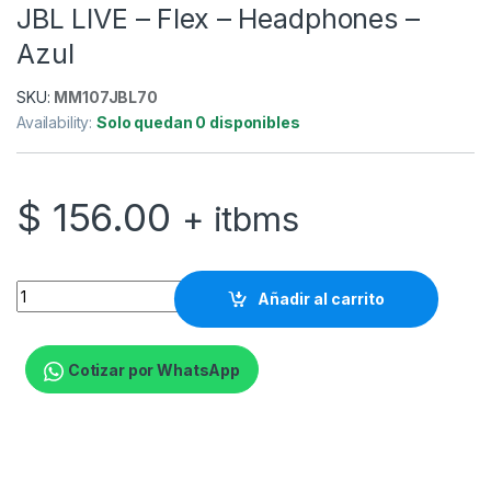
JBL LIVE – Flex – Headphones –
Azul
SKU:
MM107JBL70
Availability:
Solo quedan 0 disponibles
$
156.00
+ itbms
JBL LIVE - Flex - Headphones - Azul quantity
Añadir al carrito
Cotizar por WhatsApp