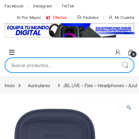
Skip to navigation
Skip to content
Facebook
Instagram
TikTok
Al Por Mayor
Ofertas
Pedidos
Mi Cuenta
0
Buscar por:
Inicio
Auriculares
JBL LIVE – Flex – Headphones – Azul