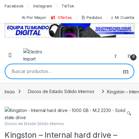
Skip to navigation
Skip to content
Facebook
Instagram
TikTok
Al Por Mayor
Ofertas
Pedidos
Mi Cuenta
0
Buscar por:
Inicio
Discos de Estado Sólido Internos
Kingston – Inter
🔍
Discos de Estado Sólido Internos
Kingston – Internal hard drive –