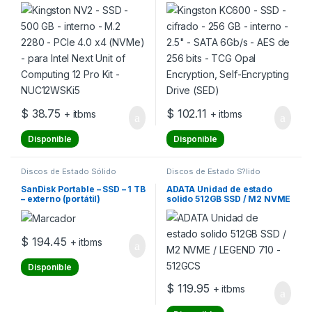
4.0 x4 (NVMe) – para Intel
2.5″ – SATA 6Gb/s – AES de
Next Unit of Computing 12
256 bits – TCG Opal
Pro Kit – NUC12WSKi5
Encryption, Self-Encrypting
Drive (SED)
$
38.75
$
102.11
+ itbms
+ itbms
Disponible
Disponible
Discos de Estado Sólido
Discos de Estado S?lido
Internos
Internos
,
Discos de Estado
Sólido Internos
SanDisk Portable – SSD – 1 TB
ADATA Unidad de estado
– externo (portátil)
solido 512GB SSD / M2 NVME
/ LEGEND 710 – 512GCS
$
194.45
+ itbms
Disponible
$
119.95
+ itbms