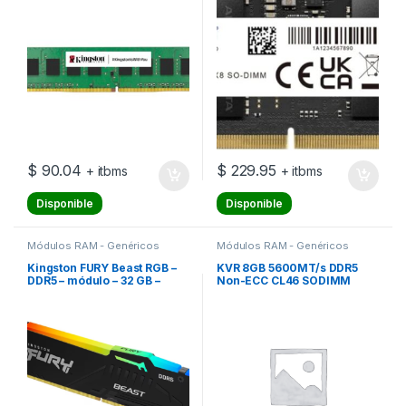
sin búfer – no ECC
$
90.04
$
229.95
+ itbms
+ itbms
Disponible
Disponible
Módulos RAM - Genéricos
Módulos RAM - Genéricos
Kingston FURY Beast RGB –
KVR 8GB 5600MT/s DDR5
DDR5 – módulo – 32 GB –
Non-ECC CL46 SODIMM
DIMM de 288 contactos –
1Rx16
5600 MT/s / PC5-44800 –
CL40 – 1.25 V – sin búfer –
on-die ECC