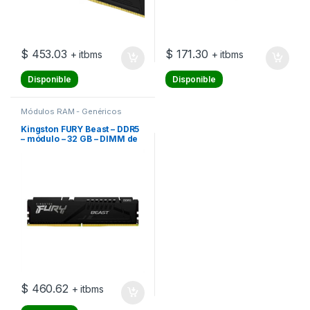
$
453.03
$
171.30
+ itbms
+ itbms
Disponible
Disponible
Módulos RAM - Genéricos
Kingston FURY Beast – DDR5
– módulo – 32 GB – DIMM de
288 contactos – 5600 MT/s /
PC5-44800 – CL40 – 1.25 V –
sin búfer – on-die ECC
$
460.62
+ itbms