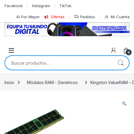
Skip to navigation
Skip to content
Facebook
Instagram
TikTok
Al Por Mayor
Ofertas
Pedidos
Mi Cuenta
0
Buscar por:
Inicio
Módulos RAM - Genéricos
Kingston ValueRAM – D