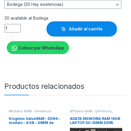
20 available at Bodega
Kingston ValueRAM - DDR4 - módulo - 16 GB - DIMM de 288 con
Añadir al carrito
Cotizar por WhatsApp
Productos relacionados
Módulos RAM - Genéricos
M?dulos RAM - Gen?ricos
,
Módulos RAM - Genéricos
Kingston ValueRAM – DDR4 –
ADATA MEMORIA RAM 16GB
módulo – 8 GB – DIMM de
LAPTOP SO-DIMM DDR5
288 contactos – 3200 MT/s /
4800 16G-S VELOCIDAD
PC4-25600 – CL22 – 1.2 V –
4800