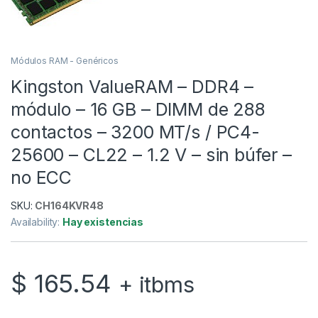
Módulos RAM - Genéricos
Kingston ValueRAM – DDR4 –
módulo – 16 GB – DIMM de 288
contactos – 3200 MT/s / PC4-
25600 – CL22 – 1.2 V – sin búfer –
no ECC
SKU:
CH164KVR48
Availability:
Hay existencias
$
165.54
+ itbms