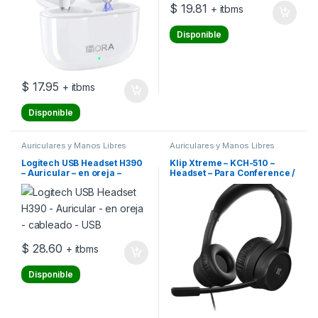
$
19.81
+ itbms
Disponible
$
17.95
+ itbms
Disponible
Auriculares y Manos Libres
Auriculares y Manos Libres
Logitech USB Headset H390
Klip Xtreme – KCH-510 –
– Auricular – en oreja –
Headset – Para Conference /
cableado – USB
Para Home audio – Wired –
Stereo -console cmd.
$
28.60
+ itbms
Disponible