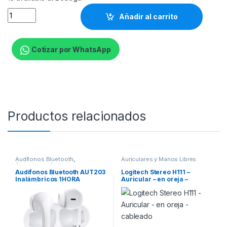
Klip Xtreme - Headset - Para Conference / Para Home audio -
Añadir al carrito
Cotizar por WhatsApp
Productos relacionados
Audífonos Bluetooth
,
Auriculares y Manos Libres
Auriculares
,
Auriculares y
Manos Libres
Audífonos Bluetooth AUT203
Logitech Stereo H111 –
Inalámbricos 1HORA
Auricular – en oreja –
cableado