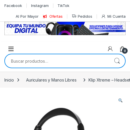
Skip to navigation
Skip to content
Facebook
Instagram
TikTok
Al Por Mayor
Ofertas
Pedidos
Mi Cuenta
0
Buscar por:
Inicio
Auriculares y Manos Libres
Klip Xtreme – Headse