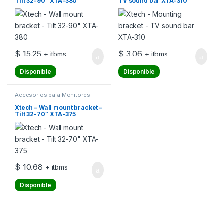
Tilt 32-90″ XTA-380
TV sound bar XTA-310
$
15.25
$
3.06
+ itbms
+ itbms
Disponible
Disponible
Accesorios para Monitores
Xtech – Wall mount bracket –
Tilt 32-70″ XTA-375
$
10.68
+ itbms
Disponible