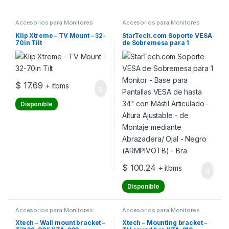
Accesorios para Monitores
Accesorios para Monitores
Klip Xtreme – TV Mount – 32-
StarTech.com Soporte VESA
70in Tilt
de Sobremesa para 1
Monitor – Base para
Pantallas VESA de hasta 34″
con Mástil Articulado –
Altura Ajustable – de
Montaje mediante
$
17.69
+ itbms
Abrazadera/ Ojal – Negro
(ARMPIVOTB) – Bra
Disponible
$
100.24
+ itbms
Disponible
Accesorios para Monitores
Accesorios para Monitores
Xtech – Wall mount bracket –
Xtech – Mounting bracket –