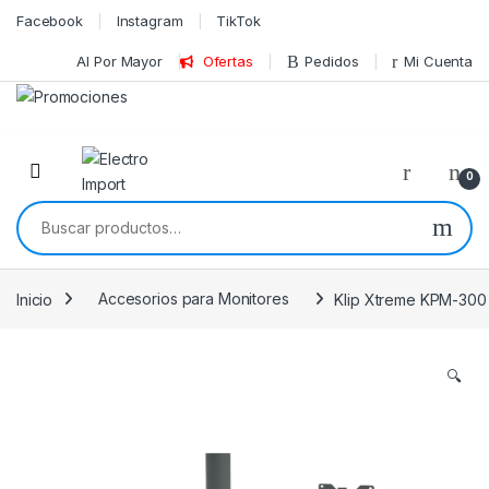
Skip to navigation
Skip to content
Facebook
Instagram
TikTok
Al Por Mayor
Ofertas
Pedidos
Mi Cuenta
0
Buscar por:
Inicio
Accesorios para Monitores
Klip Xtreme KPM-300 – 
🔍