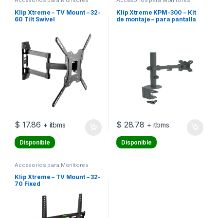
Accesorios para Monitores
Accesorios para Monitores
Klip Xtreme – TV Mount – 32-
Klip Xtreme KPM-300 – Kit
60 Tilt Swivel
de montaje – para pantalla
plana – plástico, acero de
alta calidad – negro –
tamaño de pantalla: 13″-32″
– montable en escritorio
$
17.86
$
28.78
+ itbms
+ itbms
Disponible
Disponible
Accesorios para Monitores
Klip Xtreme – TV Mount – 32-
70 Fixed