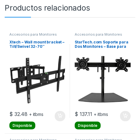
Productos relacionados
Accesorios para Monitores
Accesorios para Monitores
Xtech – Wall mount bracket –
StarTech.com Soporte para
Tilt/Swivel 32-70″
Dos Monitores – Base para
Dos Pantallas – Base – brazo
ajustable – para pantalla
LCD – plástico, acero,
aluminio – negro – tamaño
de pantalla: 24″ – montable
en el soporte –
$
32.48
$
137.11
+ itbms
+ itbms
Disponible
Disponible