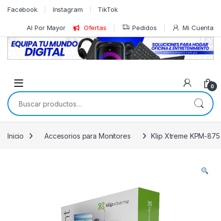
Skip to navigation
Skip to content
Facebook
Instagram
TikTok
Al Por Mayor
Ofertas
Pedidos
Mi Cuenta
0
Buscar por:
Inicio
Accesorios para Monitores
Klip Xtreme KPM-875 –