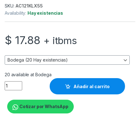
SKU:
AC121KLX55
Availability:
Hay existencias
$
17.88
+ itbms
20 available at Bodega
Klip Xtreme KPM-875 - Kit de montaje (placa de contacto, sopo
Añadir al carrito
Cotizar por WhatsApp