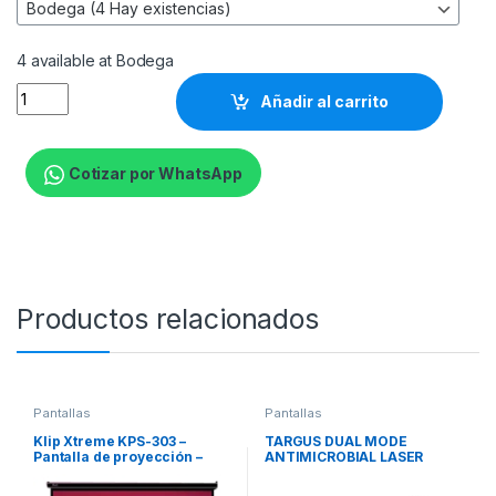
4 available at Bodega
Klip Xtreme KPS-302 - Pantalla de proyección - instalable en e
Añadir al carrito
Cotizar por WhatsApp
Productos relacionados
Pantallas
Pantallas
Klip Xtreme KPS-303 –
TARGUS DUAL MODE
Pantalla de proyección –
ANTIMICROBIAL LASER
instalable en el techo,
PRESENTER WITH TIMER
instalable en pared – 100″