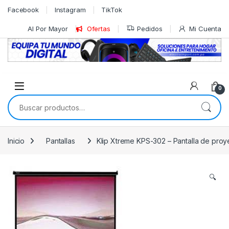
Skip to navigation
Skip to content
Facebook
Instagram
TikTok
Al Por Mayor
Ofertas
Pedidos
Mi Cuenta
0
Buscar por:
Inicio
Pantallas
Klip Xtreme KPS-302 – Pantalla de proyec
🔍