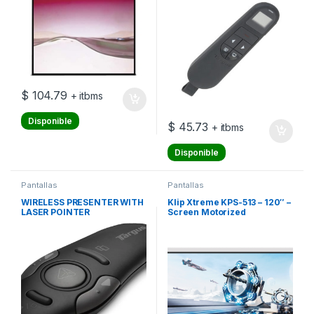
(254 cm) – 4:3 – Matte White –
blanco
$
104.79
+ itbms
Disponible
$
45.73
+ itbms
Disponible
Pantallas
Pantallas
WIRELESS PRESENTER WITH
Klip Xtreme KPS-513 – 120″ –
LASER POINTER
Screen Motorized