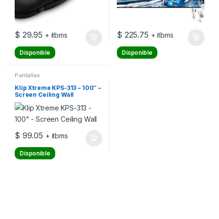
$
29.95
$
225.75
+ itbms
+ itbms
Disponible
Disponible
Pantallas
Klip Xtreme KPS-313 – 100″ –
Screen Ceiling Wall
$
99.05
+ itbms
Disponible