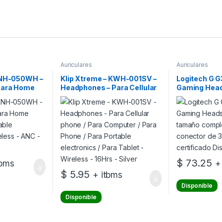
Auriculares
Auriculares
KNH-050WH –
Klip Xtreme – KWH-001SV –
Logitech G 
Para Home
Headphones – Para Cellular
Gaming Heads
rtable
phone / Para Computer /
– tamaño com
ireless – ANC
Para Phone / Para Portable
cableado – c
electronics / Para Tablet –
mm – menta –
Wireless – 16Hrs – Silver
Discord
$
73.25
tbms
+
$
5.95
+ itbms
Disponible
Disponible