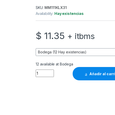
SKU:
MM111KLX31
Availability:
Hay existencias
$
11.35
+ itbms
12 available at Bodega
Klip Xtreme - KSM-750BK - Headphones - Par
Añadir al carr