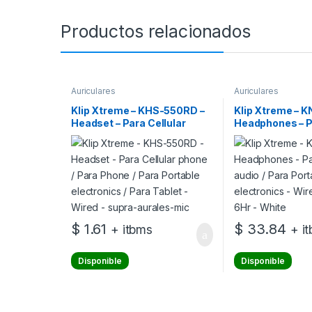
Productos relacionados
Auriculares
Auriculares
Klip Xtreme – KHS-550RD –
Klip Xtreme – 
Headset – Para Cellular
Headphones – 
phone / Para Phone / Para
audio / Para Po
Portable electronics / Para
electronics – W
Tablet – Wired – supra-
– 6Hr – White
aurales-mic
$
1.61
$
33.84
+ itbms
+ i
Disponible
Disponible