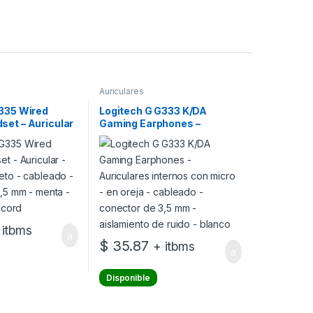
Auriculares
G335 Wired
Logitech G G333 K/DA
et – Auricular
Gaming Earphones –
pleto –
Auriculares internos con
onector de 3,5
micro – en oreja – cableado –
 certificado
conector de 3,5 mm –
aislamiento de ruido –
blanco
 itbms
$
35.87
+ itbms
Disponible