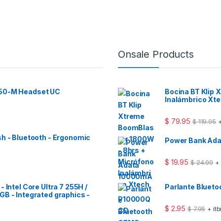
Onsale Products
 50-M Headset UC
Bocina BT Klip
Inalámbrico Xt
$
79.95
$
119.95
+
sh - Bluetooth - Ergonomic
Power Bank Ad
$
19.95
$
24.99
+
 Intel Core Ultra 7 255H /
Parlante Bluet
GB - Integrated graphics -
$
2.95
$
7.95
+ it