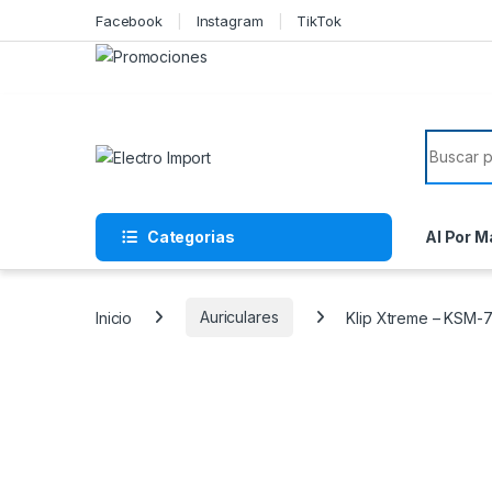
Skip to navigation
Skip to content
Facebook
Instagram
TikTok
Search f
Categorias
Al Por M
Inicio
Auriculares
Klip Xtreme – KSM-7