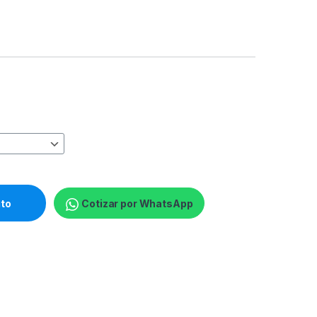
a Home audio / Para Portable electronics - Wireless - 16hrs - I
ito
Cotizar por WhatsApp