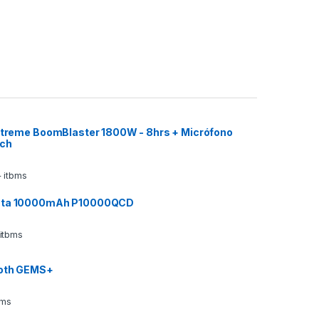
 Xtreme BoomBlaster 1800W - 8hrs + Micrófono
ech
 itbms
ata 10000mAh P10000QCD
 itbms
ooth GEMS+
bms