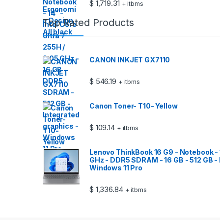
$
1,719.31
+ itbms
Top Rated Products
CANON INKJET GX7110
$
546.19
+ itbms
Canon Toner- T10- Yellow
$
109.14
+ itbms
Lenovo ThinkBook 16 G9 - Notebook - 16
GHz - DDR5 SDRAM - 16 GB - 512 GB - 
Windows 11 Pro
$
1,336.84
+ itbms