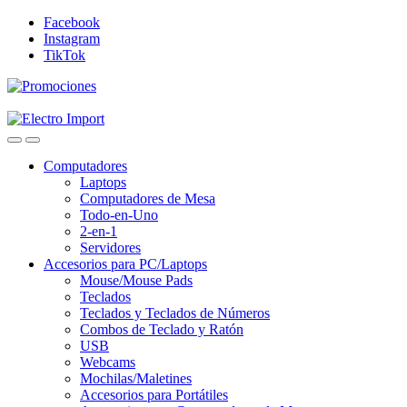
Skip
Skip
Facebook
to
to
Instagram
navigation
content
TikTok
Computadores
Laptops
Computadores de Mesa
Todo-en-Uno
2-en-1
Servidores
Accesorios para PC/Laptops
Mouse/Mouse Pads
Teclados
Teclados y Teclados de Números
Combos de Teclado y Ratón
USB
Webcams
Mochilas/Maletines
Accesorios para Portátiles