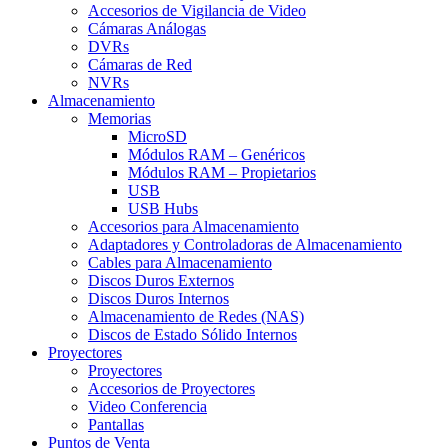
Accesorios de Vigilancia de Video
Cámaras Análogas
DVRs
Cámaras de Red
NVRs
Almacenamiento
Memorias
MicroSD
Módulos RAM – Genéricos
Módulos RAM – Propietarios
USB
USB Hubs
Accesorios para Almacenamiento
Adaptadores y Controladoras de Almacenamiento
Cables para Almacenamiento
Discos Duros Externos
Discos Duros Internos
Almacenamiento de Redes (NAS)
Discos de Estado Sólido Internos
Proyectores
Proyectores
Accesorios de Proyectores
Video Conferencia
Pantallas
Puntos de Venta