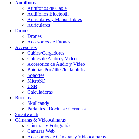
Audífonos
Audífonos de Cable
Audífonos Bluetooth
Auriculares y Manos Libres
Auriculares
Drones
Drones
Accesorios de Drones
Accesorios
Cables/Cargadores
Cables de Audio y Video
Accesorios de Audio y Video
Baterías Portátiles/Inalámbricas
Soportes
MicroSD
USB
Calculadoras
Bocinas
Skullcandy
Parlantes / Bocinas / Cornetas
Smartwatch
Cámaras & Videocámaras
Cámaras y Fotografías
Cámaras Web
Accesorios de Cámaras y Videocámaras