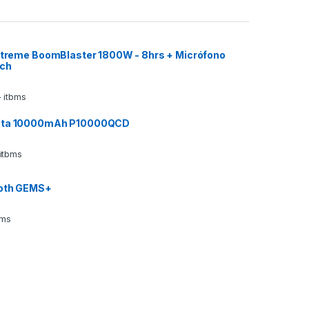
 Xtreme BoomBlaster 1800W - 8hrs + Micrófono
ech
 itbms
ata 10000mAh P10000QCD
 itbms
ooth GEMS+
bms