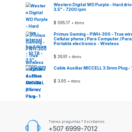
Western Digital WD Purple - Hard drive 
3.5" - 7200 rpm
$
595.17
+ itbms
Primus Gaming - PWH-300 - True wir
Cellular phone / Para Computer / Par
Portable electronics - Wireless
$
26.91
+ itbms
Cable Auxiliar MICCELL 3.5mm Plug - 1
$
3.95
+ itbms
Tienes preguntas ? Escribenos
+507 6999-7012