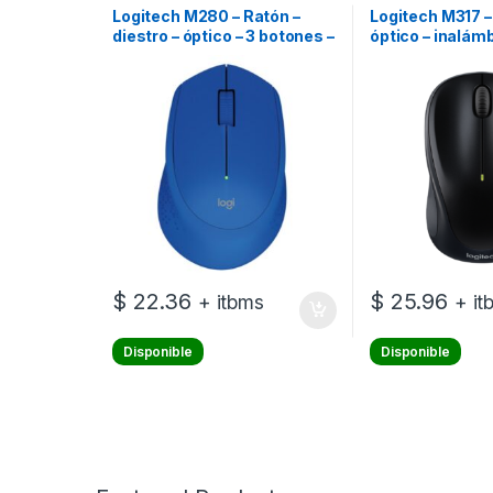
Logitech M280 – Ratón –
Logitech M317 –
diestro – óptico – 3 botones –
óptico – inalámb
inalámbrico – 2.4 GHz –
GHz – receptor 
receptor inalámbrico USB –
USB – negro
azul
$
22.36
$
25.96
+ itbms
+ it
Disponible
Disponible