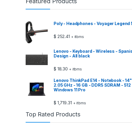
Featured Products
Poly - Headphones - Voyager Legend
$
252.41
+ itbms
Lenovo - Keyboard - Wireless - Spani
Design - All black
$
18.30
+ itbms
Lenovo ThinkPad E14 - Notebook - 14" -
2.05 GHz - 16 GB - DDR5 SDRAM - 512 
Windows 11 Pro
$
1,719.31
+ itbms
Top Rated Products