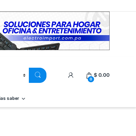
$
0.00
0
ias saber