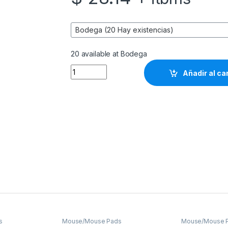
20 available at Bodega
Klip Xtreme - Mouse - 2.4 GHz / Bluetooth 5.0
Añadir al ca
s
Mouse/Mouse Pads
Mouse/Mouse 