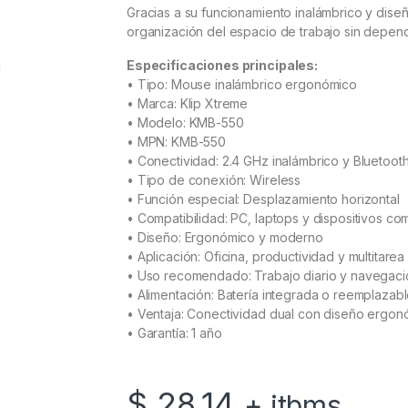
Gracias a su funcionamiento inalámbrico y dis
organización del espacio de trabajo sin depen
Especificaciones principales:
• Tipo: Mouse inalámbrico ergonómico
• Marca: Klip Xtreme
• Modelo: KMB-550
• MPN: KMB-550
• Conectividad: 2.4 GHz inalámbrico y Bluetooth
• Tipo de conexión: Wireless
• Función especial: Desplazamiento horizontal
• Compatibilidad: PC, laptops y dispositivos co
• Diseño: Ergonómico y moderno
• Aplicación: Oficina, productividad y multitarea
• Uso recomendado: Trabajo diario y navegac
• Alimentación: Batería integrada o reemplazab
• Ventaja: Conectividad dual con diseño ergonóm
• Garantía: 1 año
$
28.14
+ itbms