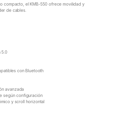
eño compacto, el KMB-550 ofrece movilidad y
der de cables.
 5.0
mpatibles con Bluetooth
ión avanzada
le según configuración
ico y scroll horizontal