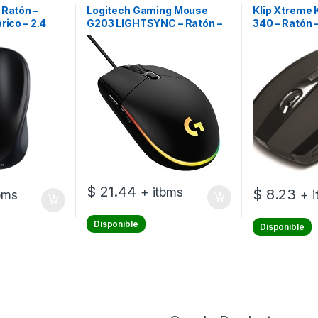
 Ratón –
Logitech Gaming Mouse
Klip Xtreme
rico – 2.4
G203 LIGHTSYNC – Ratón –
340 – Ratón –
inalámbrico
USB – Cableado – Negro
botones – in
GHz – recept
USB – negro
$
21.44
+ itbms
$
8.23
bms
+ 
Disponible
Disponible