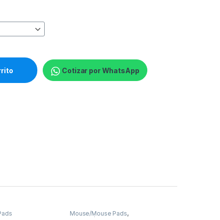
 - Wireless - Horizontal scroll quantity
rrito
Cotizar por WhatsApp
Pads
Mouse/Mouse Pads
,
Mouses/Mouse Pads