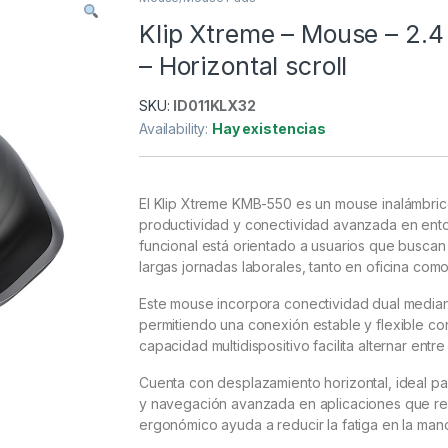
Klip Xtreme – Mouse – 2.4 
– Horizontal scroll
SKU:
ID011KLX32
Availability:
Hay existencias
El Klip Xtreme KMB-550 es un mouse inalámbri
productividad y conectividad avanzada en ent
funcional está orientado a usuarios que busc
largas jornadas laborales, tanto en oficina como
Este mouse incorpora conectividad dual mediant
permitiendo una conexión estable y flexible co
capacidad multidispositivo facilita alternar ent
Cuenta con desplazamiento horizontal, ideal pa
y navegación avanzada en aplicaciones que req
ergonómico ayuda a reducir la fatiga en la ma