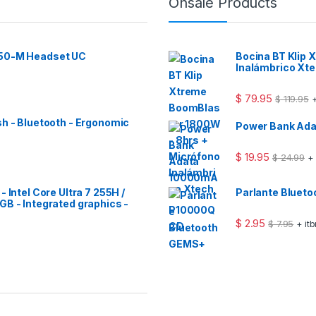
Onsale Products
 50-M Headset UC
Bocina BT Klip
Inalámbrico Xt
$
79.95
$
119.95
+
sh - Bluetooth - Ergonomic
Power Bank Ad
$
19.95
$
24.99
+
 Intel Core Ultra 7 255H /
Parlante Bluet
GB - Integrated graphics -
$
2.95
$
7.95
+ it