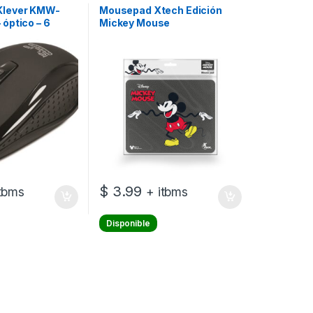
 Klever KMW-
Mousepad Xtech Edición
 óptico – 6
Mickey Mouse
alámbrico – 2.4
or inalámbrico
$
3.99
itbms
+ itbms
Disponible